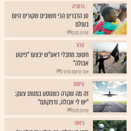
גרמניה
10 הדברים הכי חשובים שקורים היום
בעולם
{19}
שירות גלובס
טרור
חשש: מחבלי דאע"ש יבצעו "פיגוע
אבולה"
{19}
אתר חדשות ערוץ 2
טיסות
זה מה שקרה כשנוסע במטוס צעק:
"יש לי אבולה, נדפקתם"
{19}
שירות גלובס
גינאה