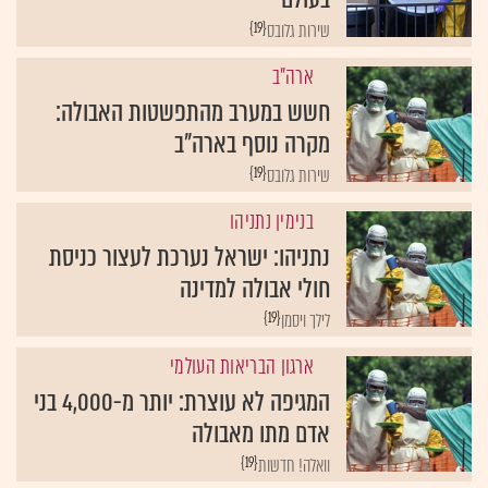
{19}
שירות גלובס
ארה"ב
חשש במערב מהתפשטות האבולה:
מקרה נוסף בארה"ב
{19}
שירות גלובס
בנימין נתניהו
נתניהו: ישראל נערכת לעצור כניסת
חולי אבולה למדינה
{19}
לילך ויסמן
ארגון הבריאות העולמי
המגיפה לא עוצרת: יותר מ-4,000 בני
אדם מתו מאבולה
{19}
וואלה! חדשות