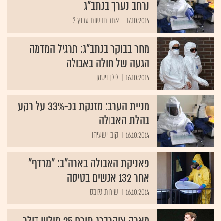
נרחב נערך בנתב"ג
17.10.2014
אתר חדשות ערוץ 2
מחר בבוקר בנתב"ג: תרגיל המדמה
הגעה של חולה באבולה
16.10.2014
לילך ויסמן
מניית הערב: מזנקת בכ-33% על רקע
בהלת האבולה
16.10.2014
קובי ישעיהו
פאניקת האבולה בארה"ב: "מרדף"
אחר 132 אנשים בטיסה
16.10.2014
שירות גלובס
מארק צוקרברג תורם 25 מיליון דולר