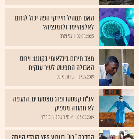
האם תמהיל חיידקי הפה יכול לגרום
לאלצהיימר ולדמנציה?
02.03.2025
גלי וינרב
מצב חירום בינלאומי בקונגו: וירוס
האבולה התפשט לעיר ענקית
17.07.2019
שירות גלובס
אג"ח קטסטרופה: מצטערים, המגפה
לא חמורה מספיק
05.03.2019
איתי רושקביץ ומור לוין
הסדרה "רון" בערוץ yes קומדי הייתה