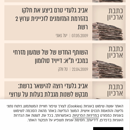
אביב גלעדי טרם ביצע את חלקו
בהזרמת המזומנים לזכיינית ערוץ 2
רשת
07.05.2009
יעל גאוני
השותף החדש של של שמעון מזרחי
במכבי ת"א: דייויד סולומון
22.04.2009
טל וולק
אביב גלעדי רוצה להישאר ברשת:
מבקש לשנות מגבלת בעלות על ערוצי
הכבלים
האתר עושה שימוש בעוגיות (Cookies) לצורך שיפור חוויית המשתמש, ניתוח נתוני
22.03.2009
יעל גאוני
גלישה והתאמת תכנים אישית. המשך הגלישה באתר מהווה הסכמה לשימוש
בעוגיות כמפורט
במדיניות הפרטיות
. באפשרותך, בכל עת, לשנות את הגדרות
העוגיות בדפדפן. לידיעתך, חסימת עוגיות תשפיע על תפקוד האתר.