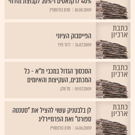
40% לרקנאטים ו-20% לקבוצת מזרחי
18.08.2009
שרון בורנשטיין
הפייסבוק הציוני
24.07.2009
דרור פויר
הסכסוך הגדול במכבי ת"א - כל
המכתבים, העקיצות והאיומים
09.07.2009
טל וולק
לן בלבטניק עשוי להציל את "סטנטה
ספורט" ואת הפרמיירליג
14.06.2009
שרון בורנשטיין