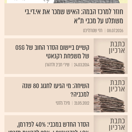
חוזר למרכז הבמה: האיש שמכר את אי.די.בי
משתלט על מכבי ת"א
08.07.2026
חזי שטרנליכט
קשיים ביישום הסדר החוב של OSG
של משפחת רקנאטי
24.03.2014
שירי חביב ולדהורן
השיחה: מי הגיעו לחגוג 80 שנה
למכביה?
21.05.2012
מיכל גלנטי
הסדר החדש במכבי: 40% לפדרמן,