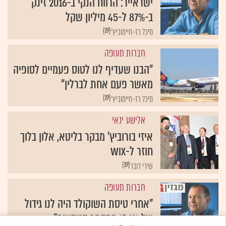
ישראייר: הרווח הנקי ב-2016 זינק
ב-87% ל-45 מיליון שקל
{19}
מיכל רז-חיימוביץ'
חברות תעופה
"הבנו שעדיף לנו לטוס פעמיים לסופיה
מאשר פעם אחת לברלין"
{19}
מיכל רז-חיימוביץ'
אלישע ינאי
איזי בורוביץ' מבקר בליטא, אלון בלוך
חוזר ל-Wix
{19}
שירי דובר
חברות תעופה
"אחרי טיסת השוקולד היה לנו גידול
של 106% במספר הנוסעים"