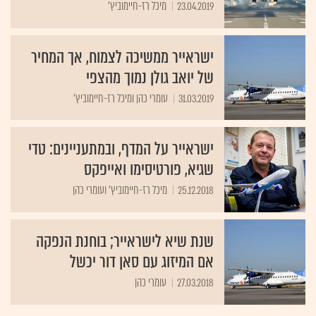
23.04.2019
מיכל רז-חיימוביץ'
ישראייר ממשיכה לצמוח, אך המחיר
של יואב גולן נמוך מהצפי
31.03.2019
עומרי כהן ומיכל רז-חיימוביץ'
ישראייר על המדף, ובמתעניינים: טדי
שגיא, פורטיסימו ואייפקס
25.12.2018
מיכל רז-חיימוביץ' ועומרי כהן
שנת שיא לישראייר; בוחנת הנפקה
אם המיזוג עם סאן דור יכשל
27.03.2018
עומרי כהן