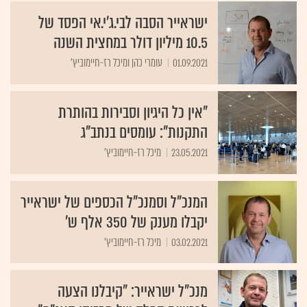
ישראייר הסבה לבי.ג'י.אי הפסד של
10.5 מיליון דולר במחצית השנה
01.09.2021
עומרי כהן ומיכל רז-חיימוביץ'
"אין כל היגיון וסבירות בהותרת
התקנות": עומסים בנתב"ג
23.05.2021
מיכל רז-חיימוביץ'
המנכ"ל וסמנכ"ל הכספים של ישראייר
יקבלו מענק של 350 אלף ש'
03.02.2021
מיכל רז-חיימוביץ'
מנכ"ל ישראייר: "קיבלנו הצעה