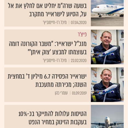
בשעה שרה"מ יחליט אם לחלץ את אל
על, הסיוע לישראייר מתקרב
07.04.2020
מיכל רז-חיימוביץ'
פיצ'ר
מנכ"ל ישראייר: "משבר הקורונה דומה
בעוצמתו למבצע 'צוק איתן'"
22.02.2020
מיכל רז-חיימוביץ'
ישראייר הפסידה 6.7 מיליון ד' במחצית
השנה; מכירתה מתעכבת
01.09.2019
עומרי כהן
הטיסות עלולות להתייקר בכ-10%
בעקבות הזינוק במחיר הנפט