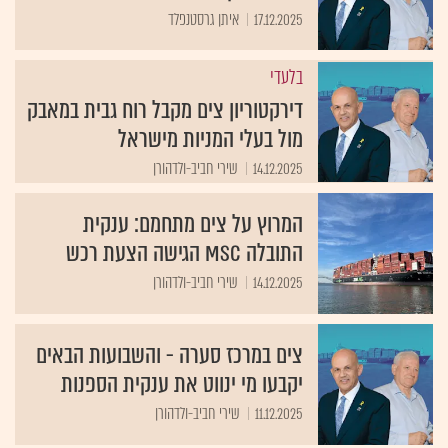
17.12.2025
איתן גרסטנפלד
בלעדי
דירקטוריון צים מקבל רוח גבית במאבק
מול בעלי המניות מישראל
14.12.2025
שירי חביב-ולדהורן
המרוץ על צים מתחמם: ענקית
התובלה MSC הגישה הצעת רכש
14.12.2025
שירי חביב-ולדהורן
צים במרכז סערה - והשבועות הבאים
יקבעו מי ינווט את ענקית הספנות
11.12.2025
שירי חביב-ולדהורן