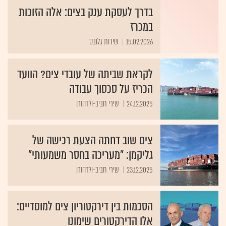
בדרך לעסקת ענק בצים: אלה הזוכות
במכרז
15.02.2026
שירות גלובס
לקראת שביתה של עובדי צים? הוועד
הכריז על סכסוך עבודה
24.12.2025
שירי חביב-ולדהורן
צים שוב דחתה הצעת רכישה של
גליקמן: "מעריכה בחסר משמעותי"
23.12.2025
שירי חביב-ולדהורן
הסכמות בין דירקטוריון צים למוסדיים:
אלו הדירקטורים שימונו