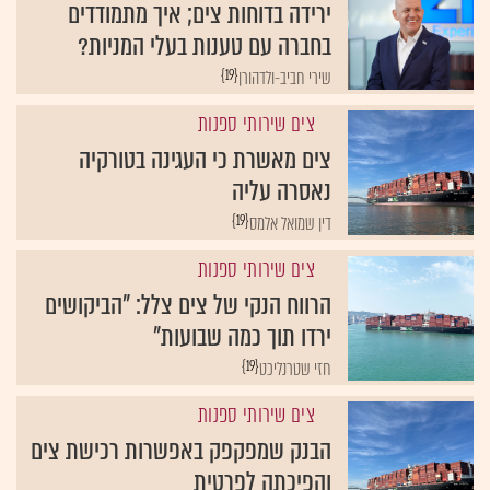
ירידה בדוחות צים; איך מתמודדים
בחברה עם טענות בעלי המניות?
{19}
שירי חביב-ולדהורן
צים שירותי ספנות
צים מאשרת כי העגינה בטורקיה
נאסרה עליה
{19}
דין שמואל אלמס
צים שירותי ספנות
הרווח הנקי של צים צלל: "הביקושים
ירדו תוך כמה שבועות"
{19}
חזי שטרנליכט
צים שירותי ספנות
הבנק שמפקפק באפשרות רכישת צים
והפיכתה לפרטית