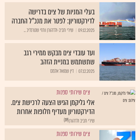
בעלי המניות של צים בדרישה
לדירקטוריון: לפטר את מנכ"ל החברה
09.12.2025
שירי חביב-ולדהורן וחזי שטרנליכ ...
ועד עובדי צים מבקש ממירי רגב
שתשתמש במניית הזהב
07.12.2025
דין שמואל אלמס
צים שירותי ספנות
אלי גליקמן הגיש הצעה לרכישת צים.
הדירקטוריון מעדיף חלופות אחרות
{19}
שירי חביב ולדהורן
צים שירותי ספנות