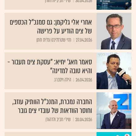
30.04.2026
שירי חביב-ולדהורן
אחרי אלי גליקמן: גם סמנכ"ל הכספים
של צים הודיע על פרישה
27.04.2026
חזי שטרנליכט וגלית חתן
סאמר חאג' יחיא: "עסקת צים תעבור -
והיא טובה למדינה"
26.04.2026
הילה ויסברג
החברה נמכרת, המנכ"ל הוותיק עוזב,
וחוסר הוודאות של עובדי צים גובר
20.04.2026
שירי חביב ולדהורן