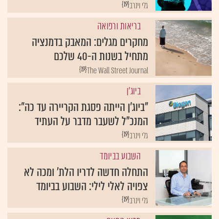
{19}
גלי וינרב
בריאות ורפואה
מחקרים מגלים: המאבק בדמנציה
מתחיל בשנות ה-40 שלכם
{19}
The Wall Street Journal
ביוג'ן
"ביוג'ן הייתה פסגת הקריירה עד כה":
המנכ"ל לשעבר מדבר על העתיד
{19}
גלי וינרב
השבוע בביומד
התחלה חדשה לדריו הלת' ומכה לא
צפויה לאלי לילי: השבוע בביומד
{19}
גלי וינרב