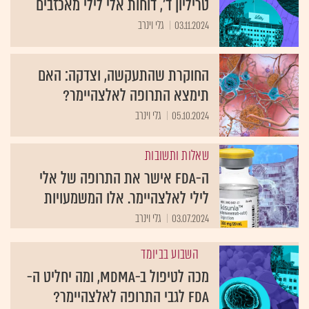
טריליון ד', דוחות אלי לילי מאכזבים
03.11.2024
גלי וינרב
החוקרת שהתעקשה, וצדקה: האם
תימצא התרופה לאלצהיימר?
05.10.2024
גלי וינרב
שאלות ותשובות
ה-FDA אישר את התרופה של אלי
לילי לאלצהיימר. אלו המשמעויות
03.07.2024
גלי וינרב
השבוע בביומד
מכה לטיפול ב-MDMA, ומה יחליט ה-
FDA לגבי התרופה לאלצהיימר?