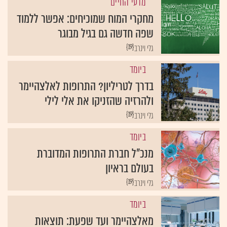
מדעי החיים
מחקרי המוח שמוכיחים: אפשר ללמוד
שפה חדשה גם בגיל מבוגר
{19}
גלי וינרב
ביומד
בדרך לטריליון? התרופות לאלצהיימר
ולהרזיה שהזניקו את אלי לילי
{19}
גלי וינרב
ביומד
מנכ"ל חברת התרופות המדוברת
בעולם בראיון
{19}
גלי וינרב
ביומד
מאלצהיימר ועד שפעת: תוצאות