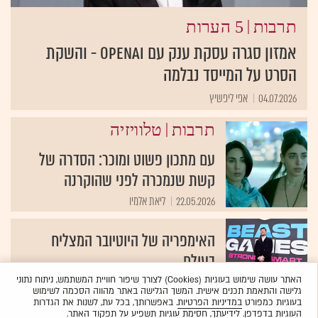
|
תרבות
5 הערות
אמזון סגרה עסקת ענק עם openAI - והשקת
הסרט על המייסד נבלמה
04.07.2026
אפי ליפשיץ
|
תרבות
טלוויזיה
עם מתכון פשוט ומוכר: הסדרה של
קשת שנמכרה לפני שהוקרנה
22.05.2026
ליאת אלמיו
האימפריה של היוטיובר המצליח
בעולם
האתר עושה שימוש בעוגיות (Cookies) לצורך שיפור חוויית המשתמש, ניתוח נתוני
The Wall Street Journal
19.01.2026
גלישה והתאמת תכנים אישית. המשך הגלישה באתר מהווה הסכמה לשימוש
בעוגיות כמפורט
במדיניות הפרטיות
. באפשרותך, בכל עת, לשנות את הגדרות
העוגיות בדפדפן. לידיעתך, חסימת עוגיות תשפיע על תפקוד האתר.