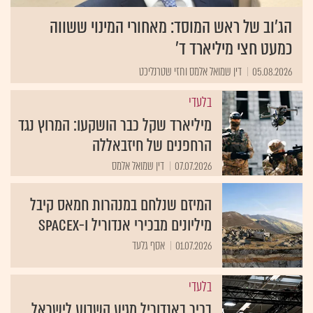
הג׳וב של ראש המוסד: מאחורי המינוי ששווה
כמעט חצי מיליארד ד'
05.08.2026
דין שמואל אלמס וחזי שטרנליכט
בלעדי
מיליארד שקל כבר הושקעו: המרוץ נגד
הרחפנים של חיזבאללה
07.07.2026
דין שמואל אלמס
המיזם שנלחם במנהרות חמאס קיבל
מיליונים מבכירי אנדוריל ו-SpaceX
01.07.2026
אסף גלעד
בלעדי
בכיר באנדוריל מגיע השבוע לישראל.