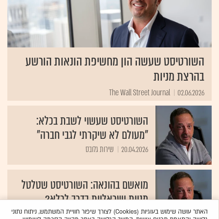
השורטיסט שעשה הון מחשיפת הונאות הורשע
בהרצת מניות
The Wall Street Journal
02.06.2026
השורטיסט שעשוי לשבת בכלא:
"מעולם לא שיקרתי לגבי חברה"
20.04.2026
שירות גלובס
מואשם בהונאה: השורטיסט שטלטל
מניות ישראליות בדרך לכלא?
28.07.2024
שירי חביב-ולדהורן
האתר עושה שימוש בעוגיות (Cookies) לצורך שיפור חוויית המשתמש, ניתוח נתוני