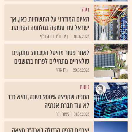
דעה
האיום המודרני על התשתיות כאן, אך
ישראל עוד עסוקה במלחמה הקודמת
10.07.2026
דן יכין וד"ר ברכה חלף
לאחר פטור מהיטל השבחה: מתקנים
סולאריים מתחילים לפרוח במושבים
20.06.2026
עידן ארץ
ניתוח
המניה שקפצה 200% בשנה, והיא כבר
לא עוד חברת אנרגיה
01.06.2026
ליאור וידר
יצרנית הנפט הגדולה בארה"ב מצאה