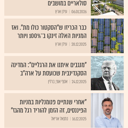
סולאריים במושבים
06.01.2026
עידן ארץ
כבר הכריזו ש"הסקטור כולו מת". ואז
המניות האלה זינקו ב־100% ויותר
28.12.2025
עידן ארץ
"מנגבים איתנו את הרגליים": המדינה
הסקנדינבית שכועסת על ארה"ב
24.12.2025
אסף אוני, ברלין
"אחרי שנתיים פנומנליות במניות
הפיננסים, זה הזמן להוריד רגל מהגז"
16.12.2025
נתנאל אריאל