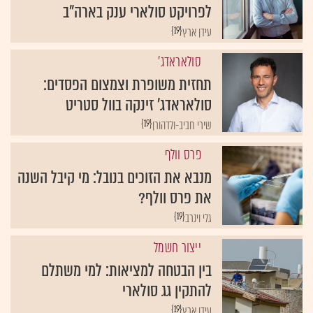
לפרויקט סולארי ענק בארה"ב
{19}
עידן ארץ
סולאראדג'
תחזית משופרת וצמצום הפסדים:
סולאראדג' זינקה בוול סטריט
{19}
שירי חביב-ולדהורן
פרס וולף
מנבא את הזוכים בנובל: מי קיבל השנה
את פרס וולף?
{19}
גלי וינרב
ייצור חשמל
בין הבטחה למציאות: למי משתלם
להתקין גג סולארי
{19}
עידן ארץ