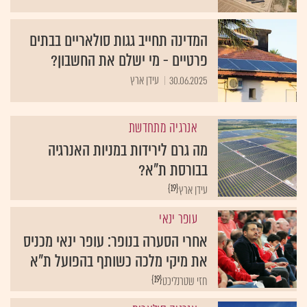
המדינה תחייב גגות סולאריים בבתים
פרטיים - מי ישלם את החשבון?
30.06.2025
עידן ארץ
אנרגיה מתחדשת
מה גרם לירידות במניות האנרגיה
בבורסת ת"א?
{19}
עידן ארץ
עופר ינאי
אחרי הסערה בנופר: עופר ינאי מכניס
את מיקי מלכה כשותף בהפועל ת"א
{19}
חזי שטרנליכט