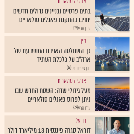
אנרגיה סולארית
בתים פרטיים ובניינים גדולים חדשים
יחויבו בהתקנת פאנלים סולאריים
{19}
עידן ארץ
סין
כך השתלטה האויבת המושבעת של
ארה"ב על כלכלת העתיד
{19}
חנן שטיינהרט
אנרגיה סולארית
מעל גידולי שדה: השטח החדש שבו
ניתן לפרוס פאנלים סולאריים
{19}
עידן ארץ
דוראל
דוראל סגרה פיננסית 1.3 מיליארד דולר