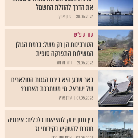
את הדרך להוזלת החשמל
30.05.2026
עידן ארץ
טור סופ"ש
הטורבינות הן רק משל: ברמת הגולן
המשילות התפרקה סופית
21.05.2026
דרור מרמור
באר שבע היא בירת הגגות הסולארים
של ישראל. מי משתרכת מאחור?
07.05.2026
עידן ארץ
בין חזון ירוק למציאות כלכלית: אירופה
חוזרת להשקיע בקידוחי גז
02.05.2026
אסף אוני, ברלין