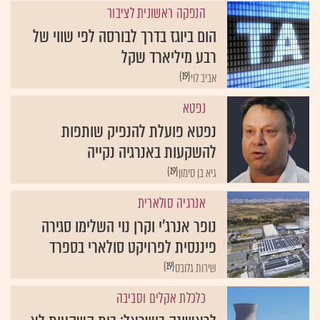
הנפקה ראשונית לציבור
הום ביוגז בדרך לבורסה לפי שווי של
רבע מיליארד שקל
{19}
אביב לוי
נפטא
נפטא פועלת להנפיק שותפות
להשקעות באנרגיה נקייה
{19}
גיא בן סימון
אנרגיה סולארית
נופר אנרג'י וקרן נוי השלימו סגירה
פיננסית לפרויקט סולארי בספרד
{19}
שירות גלובס
כלכלת אקלים וסביבה