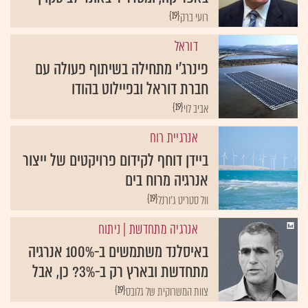
{19}
רועי ברק
דוראל
פינרג'י מתחילה בשיתוף פעולה עם
חברת דוראל ובפיילוט בהודו
{19}
אביב לוי
אנרגיית רוח
ביידן דוחף לקידום פרויקטים של ייצור
אנרגיה מרוח בים
{19}
וול סטריט ג'ורנל
אנרגיה מתחדשת
| ניתוח
באיסלנד משתמשים ב-100% אנרגיה
מתחדשת ובארץ רק ב-3%? כן, אבל
{19}
צוות המשרוקית של גלובס