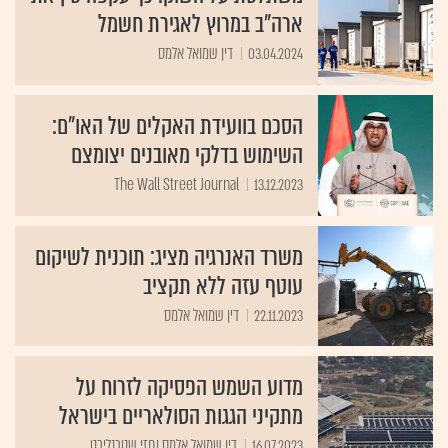
ארה"ב במרוץ לאגירת חשמל
03.04.2024
דין שמואל אלמס
הסכם בוועידת האקלים של האו"ם:
השימוש בדלקי מאובנים יצומצם
The Wall Street Journal
13.12.2023
משרד האנרגיה מציג: תוכנית לשיקום
עוטף עזה ללא תקציב
22.11.2023
דין שמואל אלמס
מדוע השמש הפסיקה לזרוח על
מתקיני הגגות הסולאריים בישראל
16.07.2023
דין שמואל אלמס וחזי שטרנליכט