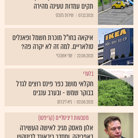
תקים עמדות טעינה מהירה
07.12.2021
שירות גלובס
איקאה בחו"ל מוכרת חשמל ופאנלים
סולאריים. למה זה לא יקרה פה?
22.08.2021
שני אשכנזי
בלעדי
חקלאי מושב כפר פינס רוצים לגדל
בבוקר שמש - ובערב ענבים
02.08.2021
גיא ליברמן
מטבעות דיגיטליים (קריפטו)
אלון מאסק מגיב לאישה העשירה
באפריקה, ומסדר ריבאונד לביטקוין