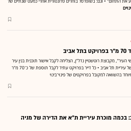
עזע את התחום" • וגם: בשופרסל בוחרים פרזנטורית אחרי כמעט שנתיים של
נויים
ביב
 העיר", מקבוצת רוטשטיין נדל"ן, הצליחה לקבל אישור תוכנית בנין עיר
מוועדת התכנון המקומית של עיריית תל אביב • כל דייר בפרויקט עתיד לקבל תוספת של כ־70 מ"ר
וחד בהשוואה למקובל בפרויקטים של פינוי־בינוי
 בכמה מוכרת עיריית ת"א את הדירה של מניה