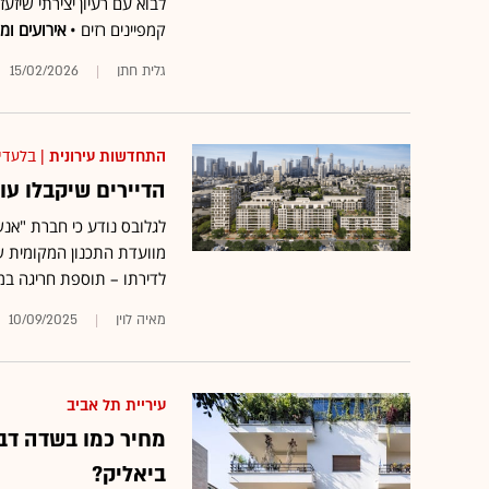
לבוא עם רעיון יצירתי שיז
קמפיינים רזים •
אירועים ומי
גלית חתן
15/02/2026
התחדשות עירונית
| בלעדי
הדיירים שיקבלו עוד 70 מ"ר בפרויקט בתל א
לגלובס נודע כי חברת "אנשי
לדירתו – תוספת חריגה במי
מאיה לוין
10/09/2025
עיריית תל אביב
מחיר כמו בשדה דב:
ביאליק?