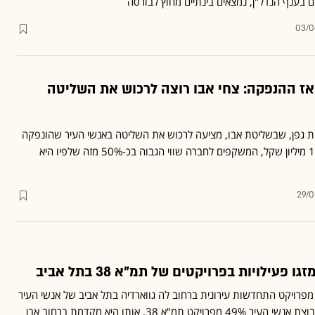
 בענף הנדל"ן, נמצאים בינתיים מחוץ לבורסה
03/0
אז ההנפקה: צחי אבו רוצה לרכוש את השליטה
 גפן, שבשליטת אבו, מציעה לרכוש את השליטה באנשי העיר שהונפקה
בשנה שעברה, תמורת 100 מיליון שקל, המשקפים לחברה שווי הגבוה בכ-50% מזה שלפיו היא
29/0
 פעילויות בפרויקטים של תמ"א 38 בתל אביב
בוצת מנרב תרכוש 49% מפרויקט התחדשות עירונית ברחוב לה גווארדיה בתל אביב של אנשי העיר
• בתמורה תעביר מנרב לקבוצת אנשי העיר 49% מפרויקט תמ"א 38, אותו היא מקדמת ברחוב אבן