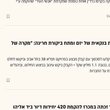
קה בקרסו נדל"ן ואחת נוספת שמקדמת "אנשי העיר" שהוקמה ע"י
24
 בנקאית של יזם ומתח ביקורת חריגה: "מקרה של
החברות י.ע.ז ואנשי העיר נקלעו לסכסוך עם קבלן מבצע בפרויקט תמ"א 38 בתל אביב וביקשו לחלט
את ערבות הביצוע בפרויקט, בגובה 1.1 מיליון שקל • הקבלן ביקש עיכוב בביצוע החילוט, וביהמ"ש
ת על החברות
חברת "אנשי העיר" זכתה במכרז להקמת 420 יחידות דיור ביד אליהו