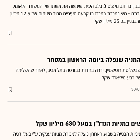
הדירה, בקומה הראשונה בבניין ברחוב מלצ'ט 3 בלב העיר, שימשה את אשתו של המשורר הלאומי,
חיים נחמן ביאליק, עד לפטירתה • היא נמכרת במכרז בו קבעה העירייה מחיר מינימום של 12.5 מיליון
־25 מיליון שקל
 המניה שנפלה ביומה הראשון במסחר
שבשליטת רוטשטיין, ירדה בחדות בבורסה בתל אביב, לאחר שהשלימה
של רבע מיליארד שקל
30/0
יות הנדל"ן במעל 630 מיליון שקל
ניות הבנייה בשבוע האחרון נוצלה למכירת מניות ענקית ע"י בעלי דניה