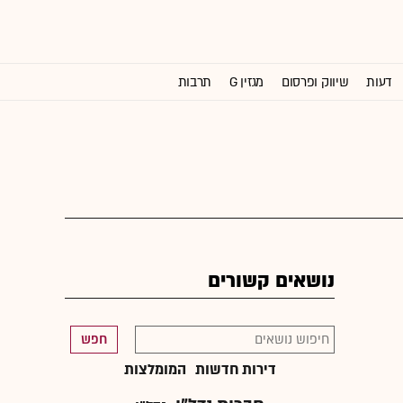
דעות
שיווק ופרסום
מגזין G
תרבות
וול סטריט ג'ורנל
נושאים קשורים
חפש
דירות חדשות
המומלצות