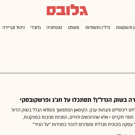
ן והשקעות
נדל''ן ותשתיות
משפט
טכנולוגיה
גלובלי
ניהול וקריירה
ה בשוק הנדל"ן? תסתכלו על חג׳ג ופרשקובסקי
ים דיגיטליים והנחות ענק: הקיפאון המתמשך והמלאי הגדל בשוק הדיור
חסרי תקדים • אלא שהרוכשים זהירים, המניות מגיבות בספקנות,
 עסקה בזכוכית מגדלת ומסרבים להכיר במכירות "על הנייר"