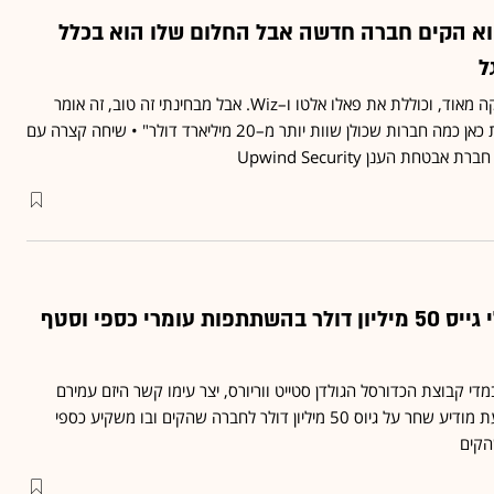
וא הקים חברה חדשה אבל החלום שלו הוא בכלל
ל
"התחרות בתחום שלנו חזקה מאוד, וכוללת את פאלו אלטו ו–Wiz. אבל מבחינתי זה טוב, זה אומר
שהתחום גדל ויכולות להיות כאן כמה חברות שכולן שוות יותר מ–20 מיליארד דולר" • שיחה קצרה עם
טחת הענן Upwind Security
סטארט-אפ ישראלי גייס 50 מיליון דולר בהשתתפות עומרי כספי וסטף
די קבוצת הכדורסל הגולדן סטייט ווריורס, יצר עימו קשר היזם עמירם
שחר שנמשך עד היום • כעת מודיע שחר על גיוס 50 מיליון דולר לחברה שהקים ובו משקיע כספי
הקים