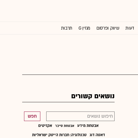
דעות
שיווק ופרסום
מגזין G
תרבות
וול סטריט ג'ורנל
נושאים קשורים
חפש
אבטחת מידע
אקזיטים
אבטחת סייבר
דאטה דוג
טכנולוגיה: חברות הייטק ישראליות