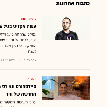
כתבות אחרונות
עמירם שחר
עשה אקזיט בגיל 16 ומרוויח עשרות מיליונים מהוואקום של וויז
כטוען לכתר של וויז ומי שמ
בשנה
אסף גלעד
28.05.2026
בלעדי
סיילספורס ונצ'רס 
החדשה של וויז
על פי הערכות, השקעה של ע