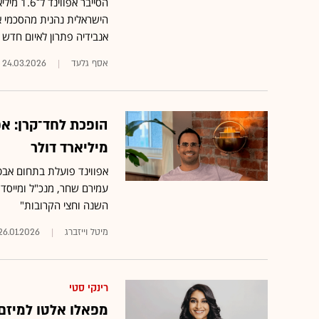
הסייבר
הישראלית נהנית מהסכמי אי
אנבידיה פתרון לאיום חדש
אסף גלעד
24.03.2026
מיליארד דולר
אפווינד פועלת בתחום אבט
עמירם שחר, מנכ"ל ומייסד
השנה וחצי הקרובות"
מיטל וייזברג
26.01.2026
רינקי סטי
מפאלו אלטו למיזם