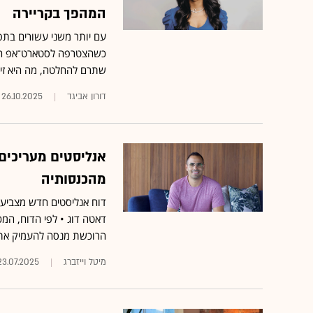
המהפך בקריירה
עם יותר משני עשורים בתפק
כשהצטרפה לסטארט־אפ הישר
שתרם להחלטה, מה היא זי
דורון אביגד
26.10.2025
מהכנסותיה
דאטה דוג • לפי הדוח, המכ
הרוכשת מנסה להעמיק את 
מיטל וייזברג
23.07.2025