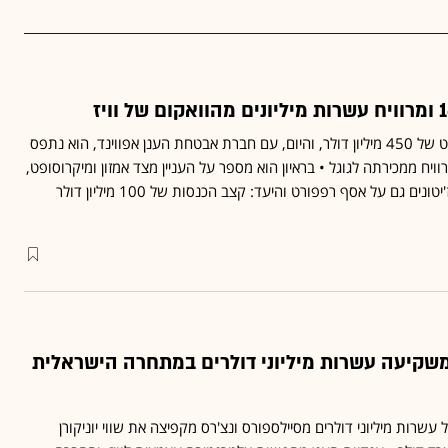
עמירם שחר חתום על אקזיט של 450 מיליון דולר, והיום, עם חברת אבטחת הענן אפווינד, הוא נתפס
רוויח ממכירתה לגוגל • בראיון הוא מספר על העניין מצד אמזון ומיקרוסופט,
המשקיע גילי רענן ששם הז'יטונים גם על אסף רפפורט והיעד: קצב הכנסות של 100 מיליון דולר
משקיעה עשרות מיליוני דולרים במתחרה הישראלית
שרות מיליוני דולרים מסיילספורס ונצ'רס מקפיצה את שווי יוניקורן