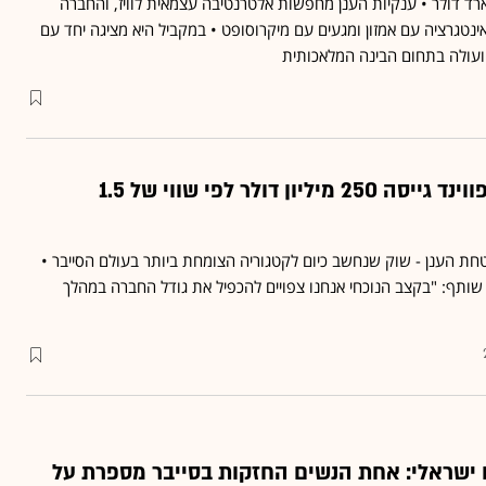
 אפווינד ל־1.6 מיליארד דולר • ענקיות הענן מחפשות אלטרנטיבה עצמאית לוויז, והחברה
נטגרציה עם אמזון ומגעים עם מיקרוסופט • במקביל היא מציגה יחד עם
 ועולה בתחום הבינה המלאכותית
הופכת לחד־קרן: אפווינד גייסה 250 מיליון דולר לפי שווי של 1.5
חת הענן - שוק שנחשב כיום לקטגוריה הצומחת ביותר בעולם הסייבר •
 שותף: "בקצב הנוכחי אנחנו צפויים להכפיל את גודל החברה במהלך
 ישראלי: אחת הנשים החזקות בסייבר מספרת על