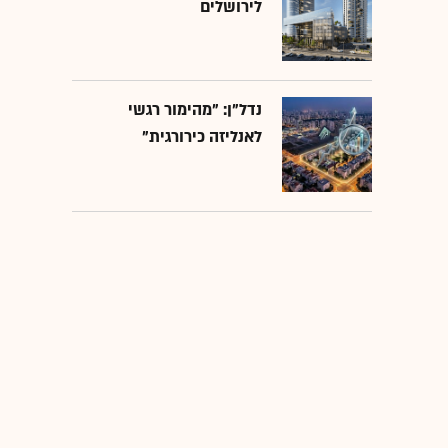
לירושלים
נדל"ן: "מהימור רגשי
לאנליזה כירורגית"