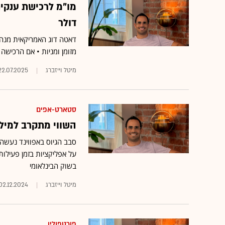
מו"מ לרכישת ענקי
דולר
דאטה דוג האמריקאית מנהל
מזומן ומניות • אם הרכישה
מיטל וייזברג
22.07.2025
סטארט-אפים
השווי מתקרב למיליארד דול
על אפליקציות בזמן פעילות
בשוק הבינלאומי
מיטל וייזברג
02.12.2024
פורטפוליו