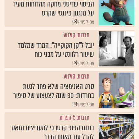
הביטוי שדיסני מחקה מהדוחות מעיד
על מנגנון פיננסי שקרס
{19}
אפי ליפשיץ
תרבות: קולנוע
יובל ל"קן הקוקייה": המרד שמלמד
שיעור רלוונטי על מבני כוח
{19}
אפי ליפשיץ
תרבות: קולנוע
סרט האנימציה שלא פחד לגעת
בחרדות: 30 שנה לצעצוע של סיפור
{19}
אפי ליפשיץ
תרבות: 5 הערות
בובות הפופ קרסו כי למעריצים נמאס
לקבל עוד מאותו הדבר