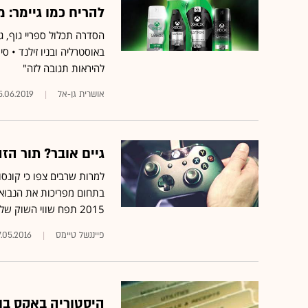
להריח כמו גיימר: מ
הסדרה תכלול ספריי גוף, ג'
להיראות תגובה לזה"
אושרית גן-אל
5.06.2019
גיים אובר? תור הז
2015 תפח שווי השוק שלהן ב-20 מיליארד דולר
פייננשל טיימס
.05.2016
היסטוריה באקס בוקס: משח