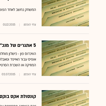
המשחק נחשב לאחד הפופול
צחי הופמן
01.12.2015
5 אתגרים של מנכ"לית מיקרוסופט ישראל החדשה
אופיס עבור האייפד וטאבלט
המוזיקה או השכרת הסרטים 
צחי הופמן
02.07.2015
קונסולת אקס בוקס One: לא רק משח
זירת הגיימינג מתחממת עם