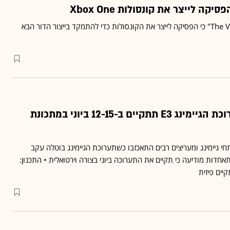
קה לייצר את קונסולות Xbox One
מיקרוסופט אישרה ל"The Verge" כי הפסיקה לייצר את הקונסולות כדי להתמקד בייצור הדור הבא
ברוח התקופה: תערוכת הגיימינג E3 תתקיים ב-12-15 ביוני במתכונת
גיימינג ומעריצים רבים התאכזבו כשתערוכת הגיימינג בוטלה עקב
דות מודיעה כי תקיים את התערוכה ביוני בצורה וירטואלית • התכנון:
יים פיזית