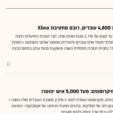
Xb
ענקית הטכנולוגיה הודיעה על קיצוץ של 2.1% מכוח האדם שלה, לצד תוכנית התייעלות רחבה
בת הגיימינג Xbox שתכלול פיטורי אלפי עובדים והיפרדות ממספר אולפני משחקים • המהלך
מגיע על רקע ירידה של 19% במניית החברה מתחילת השנה והשקעת סכומי עתק בתחום הבינה
: מעל 5,000 איש יפוטרו
בגל קיצוצים רביעי בתוך שנתיים, מיקרוסופט עומדת לפטר כ-2.5% ממצבת העובדים שלה השנה •
גוון רחב של מחלקות, וביניהם חטיבת הגיימינג של אקסבוקס • הפגיעה
יה ובתל אביב צפויה להיות מזערית