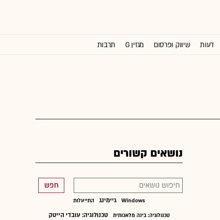
דעות
שיווק ופרסום
מגזין G
תרבות
וול סטריט ג'ורנל
נושאים קשורים
חפש
גיימינג
Windows
התייעלות
טכנולוגיה: עובדי הייטק
טכנולוגיה: בינה מלאכותית