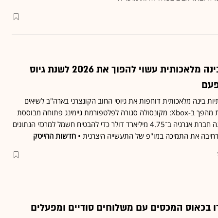
מרוץ ההשקעות בבינה מלאכותית עשוי להפוך את 2026 לשנת גיוס
פעם
 בינה מלאכותית דוחפות את גיוסי החוב הקונצרני בארה"ב לשיאים
חדשים • מיקרוסופט בוחנת מהפך ב-Xbox: מקונסולה סגורה לפלטפורמת גיימינג פתוחה מבוססת
Windows • אלפאבית קונה חברת אנרגיה ב־4.75 מיליארד דולר כדי להבטיח חשמל למרכזי הנתונים
חיבה את התמיכה במו"פ של התעשייה היצרנית •
חדשות ההייטק
דו בכאוס המכסים עם משלוחים סודיים ומפעלים