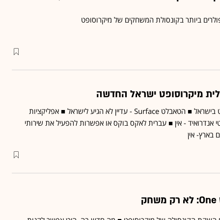
רים ביותר בקונסולת המשחקים של מיקרוסופט
הווינדוס פון - כישלון מוחלט בישראל ■ הטאבלט Surface - עדיין לא הגיע לישראל ■ אפליקציות
י אנדרואיד - אין ■ עברית לאקס בוקס או אפשרות להפעיל את שירותי
בארץ- אין
ק
 השקת הקונסולה של מיקרוסופט ■ מה חדש בה, היכן אפשר לקנות