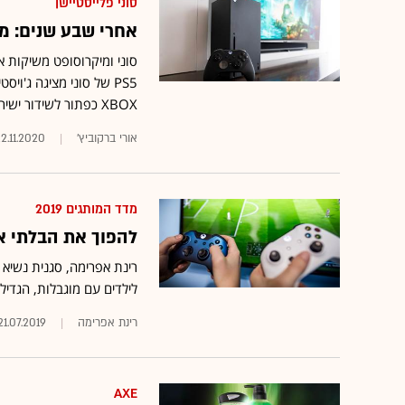
סוני פלייסטיישן
אחרי שבע שנים: מ
סוני ומיקרוסופט משיקות
PS5 של סוני מציגה ג'ו
XBOX כפתור לשידור ישיר של משחקים בטוויץ' • אקסבוקס תושק גם בגרסה רזה וזולה במיוחד
אורי ברקוביץ'
2.11.2020
מדד המותגים 2019
להפוך את הבלתי א
לילדים עם מוגבלות, הגדיל
רינת אפרימה
21.07.2019
AXE