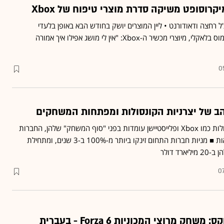
יקרוסופט משיקה סדרת מוצרי טיפוח של Xbox
ל רחצה ודאודורנט • ליין המוצרים יושק בחודש הבא באופן בלעדי
באוסטרליה ובניו זילנד • סימוס בלאקלי, מיוצרי מכשיר ה-Xbox: "אין לי מושג אפילו איך אמורה
0
הב של יצרניות הקונסולות ומפתחות המשחקים
למרות שרבים צפו כי קונסולות כמו Xbox ופלייסטיישן עומדות בפני "סוף המשחק" שלהן, החברות
בתחום מפריכות את הנבואות ■ מניות חברות התחום זינקו ביותר מ-100% ב-3 שנים, ומתחילת
07
ק מרוצי המכוניות Forza 6 - בעברית