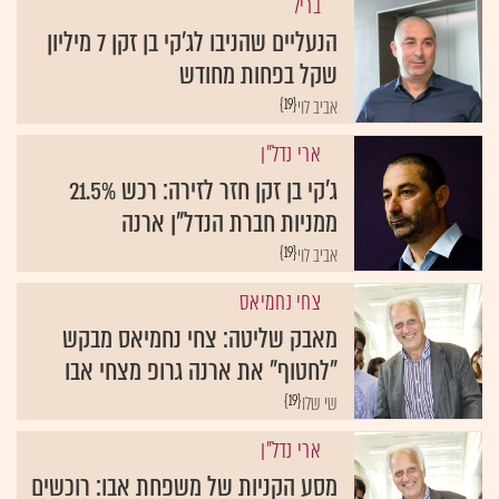
בריל
הנעליים שהניבו לג'קי בן זקן 7 מיליון
שקל בפחות מחודש
{19}
אביב לוי
ארי נדל"ן
ג'קי בן זקן חזר לזירה: רכש 21.5%
ממניות חברת הנדל"ן ארנה
{19}
אביב לוי
צחי נחמיאס
מאבק שליטה: צחי נחמיאס מבקש
"לחטוף" את ארנה גרופ מצחי אבו
{19}
שי שלו
ארי נדל"ן
מסע הקניות של משפחת אבו: רוכשים