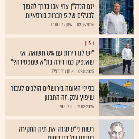
יזם הנדל"ן צחי אבו בדרך להפוך
לבעלים של 5 חברות בורסאיות
03.06.2026
איתן גרסטנפלד
ראיון
"יש לנו דירות עם 8% תשואה. אז
שאנפיק כמו דירה בת"א שמפסידה?"
02.11.2025
איתן גרסטנפלד
בנייני האומה בירושלים הולכים לעבור
שיפוץ ענק. זה התכנון
21.08.2025
יובל ניסני
רשות ני"ע סגרה את תיק החקירה
בעניינו של דני רימוני