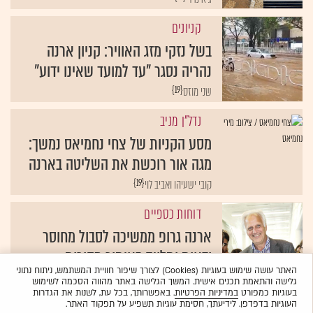
קניונים
בשל נזקי מזג האוויר: קניון ארנה
נהריה נסגר "עד למועד שאינו ידוע"
{19}
שני מוזס
נדל"ן מניב
מסע הקניות של צחי נחמיאס נמשך:
מגה אור רוכשת את השליטה בארנה
{19}
קובי ישעיהו ואביב לוי
דוחות כספיים
ארנה גרופ ממשיכה לסבול מחוסר
ודאות ותלויה באיתור מקורות
האתר עושה שימוש בעוגיות (Cookies) לצורך שיפור חוויית המשתמש, ניתוח נתוני
{19}
אביב לוי
גלישה והתאמת תכנים אישית. המשך הגלישה באתר מהווה הסכמה לשימוש
בעוגיות כמפורט
במדיניות הפרטיות
. באפשרותך, בכל עת, לשנות את הגדרות
העוגיות בדפדפן. לידיעתך, חסימת עוגיות תשפיע על תפקוד האתר.