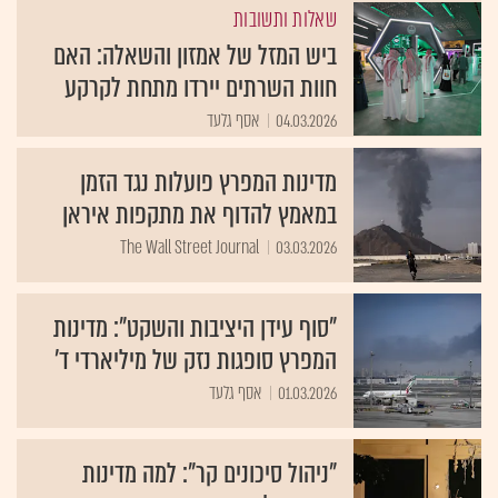
שאלות ותשובות
ביש המזל של אמזון והשאלה: האם
חוות השרתים יירדו מתחת לקרקע
04.03.2026
אסף גלעד
מדינות המפרץ פועלות נגד הזמן
במאמץ להדוף את מתקפות איראן
The Wall Street Journal
03.03.2026
"סוף עידן היציבות והשקט": מדינות
המפרץ סופגות נזק של מיליארדי ד'
01.03.2026
אסף גלעד
"ניהול סיכונים קר": למה מדינות