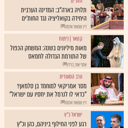
חות'ים
תלויה בארה"ב: המדינה הערבית
היחידה בקואליציה נגד החות'ים
{19}
דין שמואל אלמס
קטאר
| ניתוח
מאות מיליונים בשנה: המשחק הכפול
של התורמת הגדולה לחמאס
{19}
אסף אוני, ברלין
ערב הסעודית
מסר אמריקאי למוחמד בן סלמאן?
"כדאי לו לנרמל את יחסיו עם ישראל"
{19}
דין שמואל אלמס
ישראל כ"ץ
רגע לפני החילוף ביניהם, כהן וכ"ץ