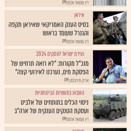
{19}
דין שמואל אלמס
איראן
בסיס הענק האמריקאי שאיראן תקפה
והגנרל שעומד בראשו
{19}
דין שמואל אלמס
ועידת ישראל לעסקים 2024
מנכ"ל מקורות: "לא רואה תרחיש של
הפסקת מים, נערכנו לאירועי קצה"
{19}
אריק מירובסקי
השבוע בתעשיות הביטחוניות
ניסוי הכלים בתותחים של אלביט
ועסקת הטנקים הענקית של ארה"ב
{19}
דין שמואל אלמס