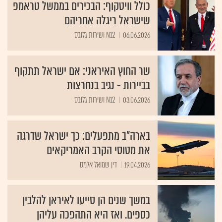
כולל וויטקוף: הבכירים בממשל טראמפ
שישראל ריגלה אחריהם
06.06.2026
N12 ושירות גלובס
שר החוץ האיראני: אם ישראל תתקוף
בביירות - נגיב בנחרצות
03.06.2026
N12 ושירות גלובס
בארה"ב מתפעלים: כך ישראל שדרגה
את מטוסי הקרב האמריקאים
19.04.2026
דין שמואל אלמס
במשך שנים הן סייעו לאיראן להלבין
כספים. ואז היא התהפכה עליהן