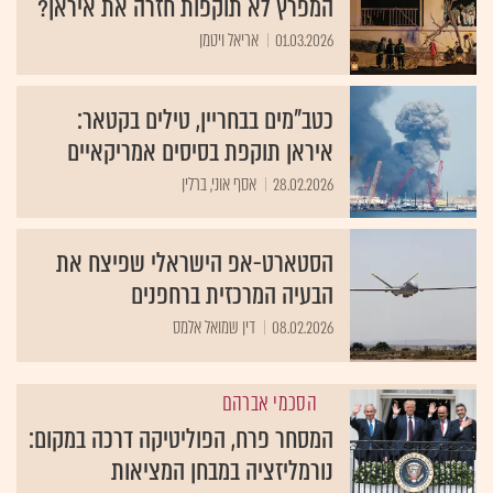
המפרץ לא תוקפות חזרה את איראן?
01.03.2026
אריאל ויטמן
כטב"מים בבחריין, טילים בקטאר:
איראן תוקפת בסיסים אמריקאיים
28.02.2026
אסף אוני, ברלין
הסטארט-אפ הישראלי שפיצח את
הבעיה המרכזית ברחפנים
08.02.2026
דין שמואל אלמס
הסכמי אברהם
המסחר פרח, הפוליטיקה דרכה במקום:
נורמליזציה במבחן המציאות