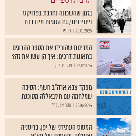
|
תרבות
ספרים
בזמן שהשכונה נחרבת בפרויקט
פינוי-בינוי, גם הזוגיות מידרדרת
25.01.2025
רן יגיל
המדינות שהורידו את מספר ההרוגים
בתאונות דרכים: איך הן עשו את זה?
22.12.2024
אסף זגריזק
מפקד צבא ארה"ב חשף: הסיבה
שמלחמה עם חיזבאללה מסוכנת
24.06.2024
אסף אוני, ברלין
המטוס העתידני של יפן, בריטניה
ואיטליה, והעסקה של תע"א