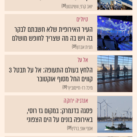
{19}
יואב קרני, וושינגטון
טיולים
העיר האירופית שלא חשבתם לבקר
בה ויש בה מה שצריך לחופש מושלם
{19}
חגית אברון
אל על
הלחץ בעולם התעופה: אל על תבטל 3
קווים החל מסוף אוקטובר
{19}
מיכל רז-חיימוביץ'
אנרגיה ירוקה
פסגה בדנמרק: במקום גז רוסי,
באירופה בונים על הים הצפוני
{19}
אסף אוני, ברלין