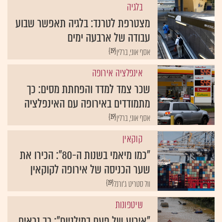
בלגיה
מצטרפת לטרנד: בלגיה תאפשר שבוע
עבודה של ארבעה ימים
{19}
אסף אוני, ברלין
אינפלציה אירופה
שכר צמד למדד והפחתת מסים: כך
מתמודדים באירופה עם האינפלציה
{19}
אסף אוני, ברלין
קוקאין
"כמו מיאמי בשנות ה-80": הכירו את
שער הכניסה של אירופה לקוקאין
{19}
וול סטריט ג'ורנל
שיטפונות
"אירוע של פעם במילניום": כך נראים