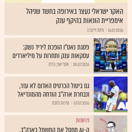
האקר ישראלי נעצר באירופה בחשד שניהל
אימפריית הונאות בהיקף ענק
16.07.2026
מיטל וייזברג
פסגת נאט"ו הופכת ליריד נשק:
עסקאות ענק ותחרות על מיליארדים
08.07.2026
אסף אוני, ברלין
גם ביטול הכרטיס האדום לא עזר,
ונבחרת ארה"ב הודחה מהמונדיאל
07.07.2026
שירות גלובס
פרשנות
ה-AI מחסל את החשמל בארה"ב,