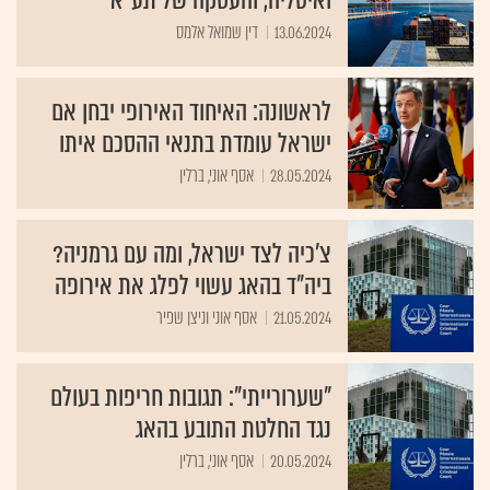
13.06.2024
דין שמואל אלמס
לראשונה: האיחוד האירופי יבחן אם
ישראל עומדת בתנאי ההסכם איתו
28.05.2024
אסף אוני, ברלין
צ'כיה לצד ישראל, ומה עם גרמניה?
ביה"ד בהאג עשוי לפלג את אירופה
21.05.2024
אסף אוני וניצן שפיר
"שערורייתי": תגובות חריפות בעולם
נגד החלטת התובע בהאג
20.05.2024
אסף אוני, ברלין