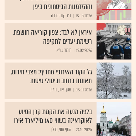
וההזדמנות הביטחונית ביפן
18.05.2026
ד"ר קובי ברדה
איראן לא לבד: צפון קוריאה חושפת
רשימת יעדים לתקיפה
19.02.2026
תומר שמאי
גל הקור האירופי מחריף: מצבי חירום,
תאונות ברחוב וביטולי טיסות
08.01.2026
אסף אוני, ברלין
בלגיה מנעה את הקמת קרן הסיוע
לאוקראינה בשווי 140 מיליארד אירו
24.10.2025
אסף אוני, ברלין