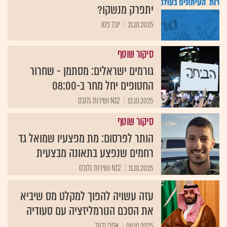
יתפרק מנשקו?
21.10.2025
יובל פסו
סיקור שוטף
גורמים ישראלים: מסתמן - שחרור
החטופים יחל מחר ב-08:00
12.10.2025
N12 ושירות גלובס
סיקור שוטף
הותר לפרסום: מת מפצעיו שמואל גד
רחמים שנפצע בתאונה מבצעית
11.10.2025
N12 ושירות גלובס
עזה עשויה להפוך למקלט מס שיביא
את הסכם הנורמליזציה עם סעודיה
09.10.2025
אסף גלעד