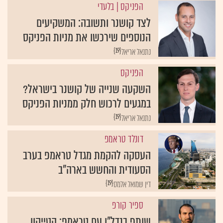
הפניקס
| בלעדי
לצד קושנר ותשובה: המשקיעים
הנוספים שירכשו את מניות הפניקס
{19}
נתנאל אריאל
הפניקס
השקעה שנייה של קושנר בישראל?
במגעים לרכוש חלק ממניות הפניקס
{19}
נתנאל אריאל
דונלד טראמפ
העסקה להקמת מגדל טראמפ בערב
הסעודית והחשש בארה"ב
{19}
דין שמואל אלמס
ספיר קורפ
שותף בנדל"ן עם טראמפ: הטייקון