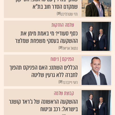
שמקדם הסדר חוב בת"א
{19}
חזי שטרנליכט
שלמה החזקות
כסף סעודי? מי באמת מימן את
ההשקעה בעסקי משפחת שמלצר
{19}
נתנאל אריאל
הפניקס
| ניתוח
הכללים השתנו: האם הפניקס תהפוך
לחברה ללא גרעין שליטה
{19}
רועי ויינברגר
קבוצת שלמה
ההשקעה הראשונה של ג'ראד קושנר
בישראל: רכב וביטוח