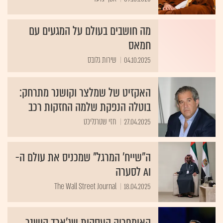
מה חושבים בעולם על המגעים עם
חמאס
04.10.2025
שירות גלובס
האקזיט של שמלצר וקושנר מתרחק:
בוטלה הנפקת שלמה החזקות רכב
27.04.2025
חזי שטרנליכט
ה"שייח' המרגל" שמכניס את עולם ה-
AI לסערה
The Wall Street Journal
18.04.2025
האימפריה העסקית שג'ארד קושנר