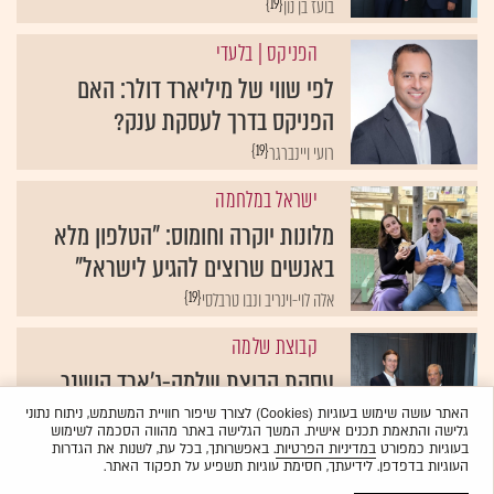
{19}
בועז בן נון
הפניקס
| בלעדי
לפי שווי של מיליארד דולר: האם
הפניקס בדרך לעסקת ענק?
{19}
רועי ויינברגר
ישראל במלחמה
מלונות יוקרה וחומוס: "הטלפון מלא
באנשים שרוצים להגיע לישראל"
{19}
אלה לוי-וינריב ונבו טרבלסי
קבוצת שלמה
עסקת קבוצת שלמה-ג'ארד קושנר
תפתח את הענף למשקיעים זרים?
האתר עושה שימוש בעוגיות (Cookies) לצורך שיפור חוויית המשתמש, ניתוח נתוני
גלישה והתאמת תכנים אישית. המשך הגלישה באתר מהווה הסכמה לשימוש
{19}
דובי בן גדליהו
בעוגיות כמפורט
במדיניות הפרטיות
. באפשרותך, בכל עת, לשנות את הגדרות
העוגיות בדפדפן. לידיעתך, חסימת עוגיות תשפיע על תפקוד האתר.