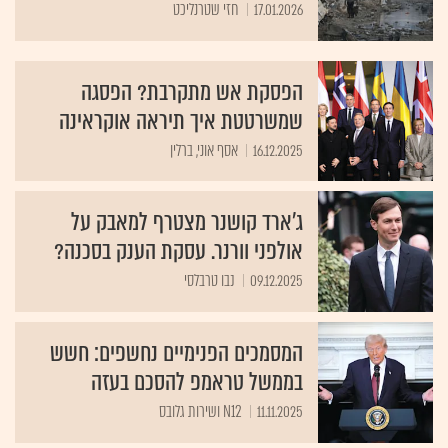
17.01.2026
חזי שטרנליכט
הפסקת אש מתקרבת? הפסגה
שמשרטטת איך תיראה אוקראינה
16.12.2025
אסף אוני, ברלין
ג'ארד קושנר מצטרף למאבק על
אולפני וורנר. עסקת הענק בסכנה?
09.12.2025
נבו טרבלסי
המסמכים הפנימיים נחשפים: חשש
בממשל טראמפ להסכם בעזה
11.11.2025
N12 ושירות גלובס