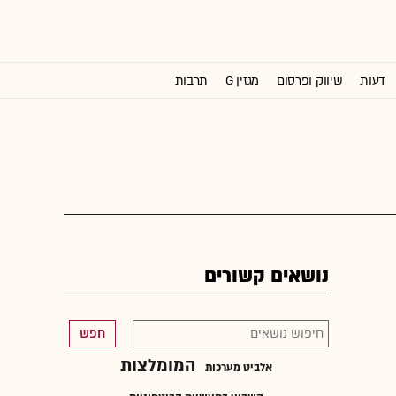
דעות
שיווק ופרסום
מגזין G
תרבות
וול סטריט ג'ורנל
נושאים קשורים
חפש
המומלצות
אלביט מערכות