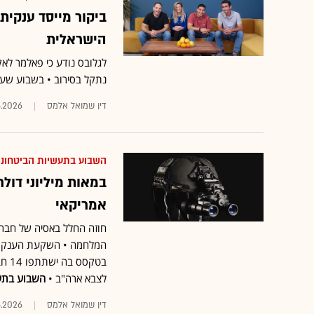
ביקור מייסד ענקי
הישראלית
לגלובס נודע כי פאלמר לאק
נתקל בסירוב • בשבוע שעבר אנדור
דין שמואל אלמס
5.2026
השבוע בתעשיות הביטחוני
במאות מיליוני דול
אמריקאי
חוזה החלל באסיה של חברת
המלחמה • השקעת הענק של
בטק
לצבא ארה"ב •
השבוע בתעש
דין שמואל אלמס
5.2026