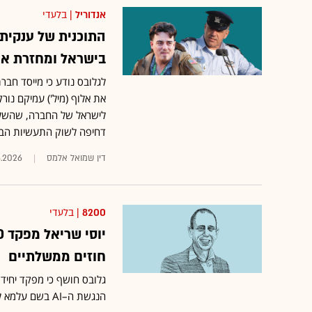
אנדוריל
| בלעדי
התוכנית של ענקית
בישראל ומחזרת אח
לגלובס נודע כי מייסד חבר
את אלוף (מיל') עמיקם נור
דחיפה לשוק התעשיות הבי
דין שמואל אלמס
6.2026
8200
| בלעדי
חוזים ממשלתיים
הנגשת ה–AI בשם עלמא לאבס, ומשווק את מוצריו לגורמים ממשלתיים