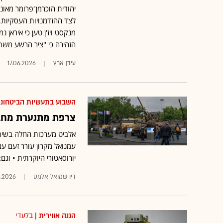
לצד ההזדמנויות העסקיות, 
מנקסט ויז'ן טען כי אירא
הזהירה כי "ציר הרשע מש
עידן ארץ
17.06.2026
השבוע בתעשיות הביטחוני
צרפת מתנערת מחבר
אלביט מערכות החלה בשית
עמנואל מקרון עורר זעם ע
יורוסאטורי היוקרתית • וגם: מ
דין שמואל אלמס
6.2026
הגנה אווירית
| בלעדי