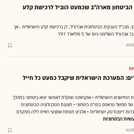
ת הביטחון מארה"ב שכמעט הוביל לרכישת קלע
י, מנכ"ל הענקית הביטחונית אנדוריל, דן ברכישת קלע הישראלית - אך
יל השלימה גיוס של 5 מיליארד דולר
19.0
ות
רים: המערכת הישראלית שיקבל כמעט כל חייל
 החיישנים הישראלית • אוקראינה שוקלת לאפשר יצוא ביטחוני במהלך
 ממשל טראמפ במו"פ ביטחוני • תצוגת הטכנולוגיה הביטחונית
סס בה ישתתפו 14 חברות דיפנס־טק ישראליות • אלביט תפתח אמצעי ראיית לילה מתקדם
יות הביטחוניות
14.0