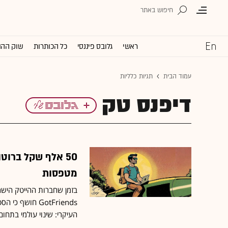
ראשי
גלובס פיננסי
כל הכותרות
שוק ההו
עמוד הבית
תגיות כלליות
דיפנס טק
50 אלף שקל ברו
מטפסות
GotFriends חוש
העיקרי: שינוי עולמי בתחו