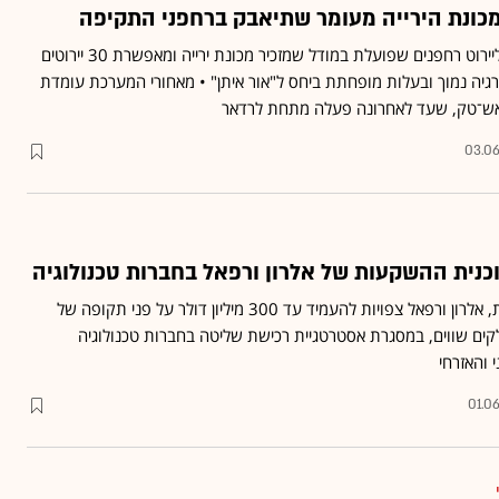
דרונלייט היא מערכת לייזר ליירוט רחפנים שפועלת במודל שמזכיר מכונת ירייה ומאפשרת 30 יירוטים
גיה נמוך ובעלות מופחתת ביחס ל"אור איתן" • מאחורי המערכת עומדת
ש־טק, שעד לאחרונה פעלה מתחת לרדאר
03.0
במסגרת תוכנית ההשקעות, אלרון ורפאל צפויות להעמיד עד 300 מיליון דולר על פני תקופה של
קים שווים, במסגרת אסטרטגיית רכישת שליטה בחברות טכנולוגיה
 והאזרחי
01.0