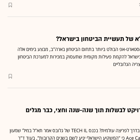
 של תעשיית הביטחון בישראל?
 הסטארט-אפ הבולט ביותר בתחום הביטחון בארה"ב, מבצע בימים אלה
בישראל להקמת פעילות מקומית שתעסוק במכירות למערכת הביטחון
ריה הגלובליים
יקט לבשלות תוך שנה-שנה וחצי, כבר מגלים
האם הדיפנס־טק הישראלי בדרך לפריצה עולמית? בכנס TECH IL של גלובס אמר תא"ל במיל' שמעון
צנציפר מ־Ace Capital Partners כי "המשקיע הישראלי יגיע לשם בשנים הקרובות”, בעוד ד"ר