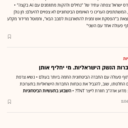
יהודית הוכרמן־פרומר מאונדס ישראל צפתה עתיד של "נחילים ולהקות מתוזמנים עם AI בקצה" •
המשתתפים העריכו כי האיומים הביטחוניים לא צפויים להיעלם: חן גולן
ן נמצאת ב"הפסקת אש זמנית להתארגנות לסבב הבא", וחמוטל מרידור מקלע
תף פעולה אחד עם השני"
ות
ות הנשק הישראליות. מי יחליף אותן
וף פעולה עם החברה הביטחונית החמה ביותר בעולם • נשיא צרפת
ם החלטתו, שוב, להגביל את נוכחות החברות הישראליות בתערוכת
דוע ארה"ב חוזרת לייצר TNT? •
השבוע בתעשיות הביטחוניות
11.0