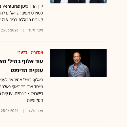
סטארט־אפים ישראליים למק
קשרים הכוללת בכירי CIA לשעבר, גנרלים אמריקאים ושותפים מתעשיית ההייטק
אסף גלעד
25.06.2026
אנדוריל
| בלעדי
עוד אלוף במיל׳ מצ
ענקית הדיפנס
האלוף במיל' אמיר אבולעפ
מייסד אנדוריל לאקי פאלמר
בישראל • בינתיים, ענקית
המקומיות
אסף גלעד
25.06.2026