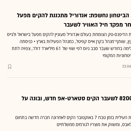
 הביטחון נחשפת: אנדוריל מתכננת להקים מפעל
ר מפקד חיל האוויר לשעבר
ת הדיפנס-טק הצומחת בעולם אנדוריל מעוניין להקים מפעל בישראל ולגייס
קין, שותף־מנהל בקרן אייס קפיטל, כמנהל הפעילות בארץ • כניסתה
לישראל של החברה, שהשלימה בחודש שעבר סבב גיוס לפי שווי של 61 מיליארד דולר, צפויה לתת
טחוניות המקומי
22.0
יוסי שריאל מפקד 8200 לשעבר הקים סטארט-אפ חדש, ובונה על
גלובס חושף כי מפקד יחידת העילית בזמן טבח 7 באוקטובר הקים לאחרונה חברה חדשה בתחום