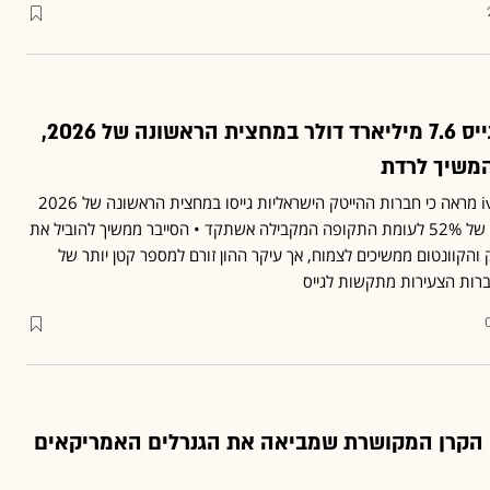
ההייטק הישראלי גייס 7.6 מיליארד דולר במחצית הראשונה של 2026,
המשיך לרדת
דוח חדש של לאומיטק ו-ivc מראה כי חברות ההייטק הישראליות גייסו במחצית הראשונה של 2026
כ־7.6 מיליארד דולר, עלייה של 52% לעומת התקופה המקבילה אשתקד • הסייבר ממשיך להוביל את
 והקוונטום ממשיכים לצמוח, אך עיקר ההון זורם למספר קטן יותר של
רות הצעירות מתקשות לגייס
 הקרן המקושרת שמביאה את הגנרלים האמריקאים