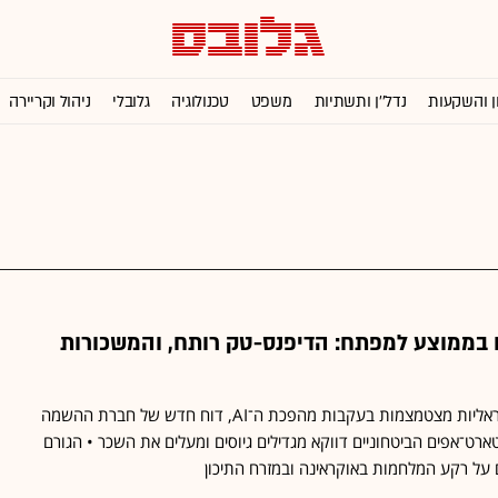
ן והשקעות
נדל''ן ותשתיות
משפט
טכנולוגיה
גלובלי
ניהול וקריירה
טו בממוצע למפתח: הדיפנס-טק רותח, והמשכורות
בזמן שחברות ההייטק הישראליות מצטמצמות בעקבות מהפכת ה־AI, דוח חדש של חברת ההשמה
ף כי הסטארט־אפים הביטחוניים דווקא מגדילים גיוסים ומעלים את השכר • הגורם
ם על רקע המלחמות באוקראינה ובמזרח התיכון