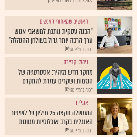
05.03.2022
דפנה ברמלי-גולן
האנשים שמאחורי האנשים
"הבנה עסקית נותנת למשאבי אנוש
ערך הרבה יותר גדול בשולחן ההנהלה"
{19}
דפנה ברמלי-גולן
ניהול וקריירה
מחקר חדש מזהיר: אסטרטגיה של
הגזמות ושקרים עוזרת להתקדם
{19}
דפנה ברמלי-גולן
אנגלית
הממשלה תקצה 25 מיליון ש' לשיפור
האנגלית בקרב אוכלוסיות מגוונות
{19}
דפנה ברמלי-גולן