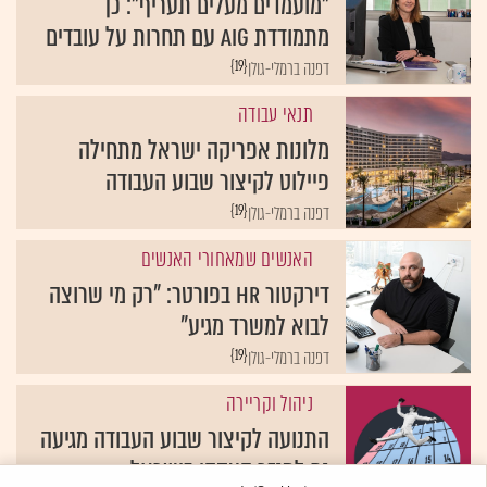
"מועמדים מעלים תעריף": כך
מתמודדת AIG עם תחרות על עובדים
{19}
דפנה ברמלי-גולן
תנאי עבודה
מלונות אפריקה ישראל מתחילה
פיילוט לקיצור שבוע העבודה
{19}
דפנה ברמלי-גולן
האנשים שמאחורי האנשים
דירקטור HR בפורטר: "רק מי שרוצה
לבוא למשרד מגיע"
{19}
דפנה ברמלי-גולן
ניהול וקריירה
התנועה לקיצור שבוע העבודה מגיעה
גם למגזר העסקי בישראל