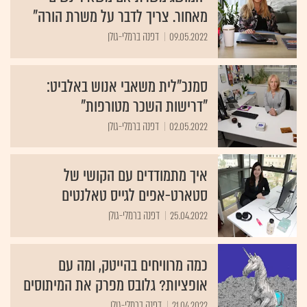
מאחור. צריך לדבר על משרת הורה"
09.05.2022
דפנה ברמלי-גולן
סמנכ"לית משאבי אנוש באלביט:
"דרישות השכר מטורפות"
02.05.2022
דפנה ברמלי-גולן
איך מתמודדים עם הקושי של
סטארט-אפים לגייס טאלנטים
25.04.2022
דפנה ברמלי-גולן
כמה מרוויחים בהייטק, ומה עם
אופציות? גלובס מפרק את המיתוסים
21.04.2022
דפנה ברמלי-גולן