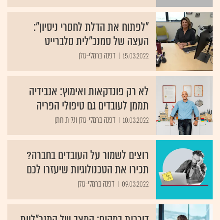
"לפתוח את הדלת לחסרי ניסיון":
העצה של סמנכ"לית סלברייט
15.03.2022
דפנה ברמלי-גולן
לא רק פונדקאות ואימוץ: אנבידיה
תממן לעובדים גם טיפולי הפריה
10.03.2022
דפנה ברמלי-גולן וגלית חתן
רוצים לשמור על העובדים בחברה?
תכירו את הטכנולוגיות שיעזרו לכם
09.03.2022
דפנה ברמלי-גולן
דורכות במקום: המצב של המנכ"ליות