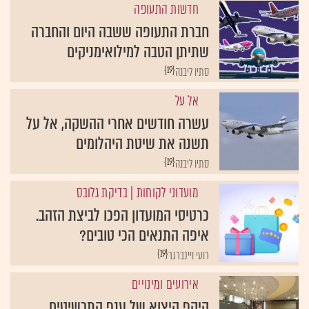
חדשות התעופה
חברת התעופה ששבה היום והחברה
שתיתן הטבה למילואימניקים
{19}
סתיו ליבנה
אל על
עשרה חודשים אחרי ההשקה, אל על
תשנה את שיטת היהלומים
{19}
סתיו ליבנה
מועדוני לקוחות
| בדיקת גלובס
כרטיסי המועדון הפכו לביצת הזהב.
איפה התנאים הכי טובים?
{19}
רועי ויינברגר
אירועים ומינויים
היקף היצוא של ענף התכשיטים