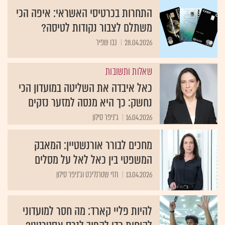
התחרות בכרטיסי האשראי: איפה הכי
משתלם לצבור נקודות לטיסה?
28.04.2026
נבו שפיר
שאלות ותשובות
כאל איבדה את השליטה במועדון הכי
נחשק: כך היא מנסה למזער נזקים
16.04.2026
ג'ניפר סילון
מחכים לבורר אורנשטיין: המאבק
המשפטי בין כאל לאל על מסלים
13.04.2026
חזי שטרנליכט וג'ניפר סילון
להיות פליי קארד: מה חסר למועדוני