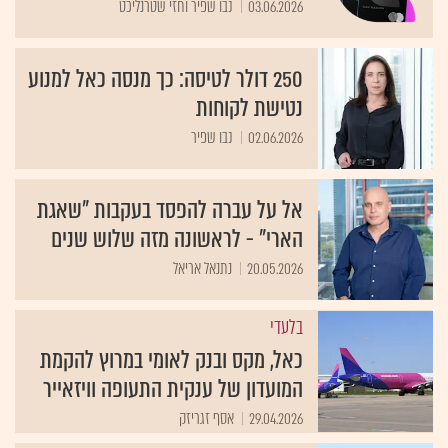
03.06.2026
נבו שפיר וחזי שטרנליכט
250 דולר לטיסה: כך מנסה כאל למנוע
נטישת לקוחות
02.06.2026
נבו שפיר
אל על עברה להפסד בעקבות "שאגת
הארי" - לראשונה מזה שלוש שנים
20.05.2026
נתנאל אריאל
בלעדי
כאל, מקס ובנק לאומי במרוץ להקמת
המועדון של ענקית התעופה וויזאייר
29.04.2026
אסף זגריזק