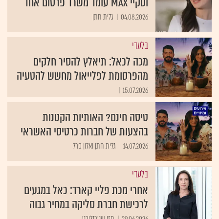
וסקיי MAX עומד משרד פרסום אחד
04.08.2026
גלית חתן
בלעדי
מכה לכאל: תיאלץ להסיר חלקים
מהפרסומת לפלייאול מחשש להטעיה
15.07.2026
טיסה חינם? האותיות הקטנות
בהצעות של חברות כרטיסי האשראי
14.07.2026
גלית חתן ואלון פרל
בלעדי
אחרי מכת פליי קארד: כאל במגעים
לרכישת חברת סליקה במחיר גבוה
29.06.2026
חזי שטרנליכט