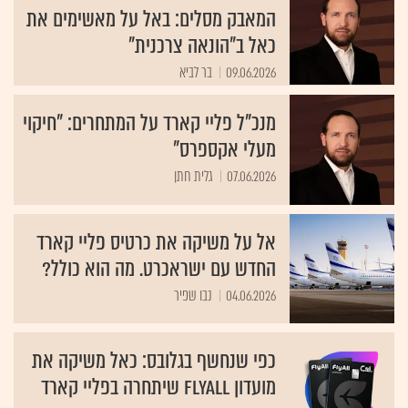
המאבק מסלים: באל על מאשימים את
כאל ב"הונאה צרכנית"
09.06.2026
בר לביא
מנכ"ל פליי קארד על המתחרים: "חיקוי
מעלי אקספרס"
07.06.2026
גלית חתן
אל על משיקה את כרטיס פליי קארד
החדש עם ישראכרט. מה הוא כולל?
04.06.2026
נבו שפיר
כפי שנחשף בגלובס: כאל משיקה את
מועדון FlyAll שיתחרה בפליי קארד