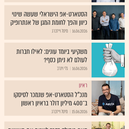
הסטארט-אפ הישראלי שעשה שינוי
כיוון והפך לחומת המגן של אנתרופיק
16.06.2026
מיטל וייזברג
משקיעי ביומד עונים: לאילו חברות
לעולם לא ניתן כסף?
16.06.2026
גלי וינרב
ראיון
מנכ"ל הסטארט-אפ שנמכר לסיסקו
ב־400 מיליון דולר בראיון ראשון
15.06.2026
מיטל וייזברג