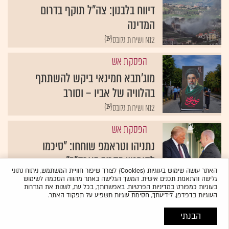
דיווח בלבנון: צה"ל תוקף בדרום
המדינה
{19}
N12 ושירות גלובס
הפסקת אש
מוג'תבא חמינאי ביקש להשתתף
בהלוויה של אביו – וסורב
{19}
N12 ושירות גלובס
הפסקת אש
נתניהו וטראמפ שוחחו: "סיכמו
להיפגש בקרוב בארה"ב"
האתר עושה שימוש בעוגיות (Cookies) לצורך שיפור חוויית המשתמש, ניתוח נתוני
{19}
N12 ושירות גלובס
גלישה והתאמת תכנים אישית. המשך הגלישה באתר מהווה הסכמה לשימוש
בעוגיות כמפורט
במדיניות הפרטיות
. באפשרותך, בכל עת, לשנות את הגדרות
העוגיות בדפדפן. לידיעתך, חסימת עוגיות תשפיע על תפקוד האתר.
הבנתי