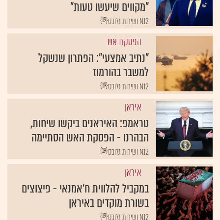
"מקווים שיעשו טעות"
{19}
N12 ושירות גלובס
הפסקת אש
"נתיב אמצעי": הפתרון שנשקל
למשבר בהורמוז
{19}
N12 ושירות גלובס
איראן
טראמפ: האיראנים ביקשו שיחות,
הבהרנו - הפסקת האש הסתיימה
{19}
N12 ושירות גלובס
איראן
במקביל להלווית ח'אמנאי - פיצוצים
בשורת מוקדים באיראן
{19}
N12 ושירות גלובס