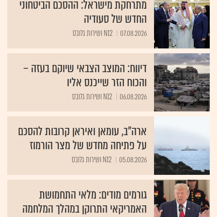
מתרחקת מישראל: ההסכם הביטחוני
החדש של סעודיה
07.08.2026
N12 ושירות גלובס
דיווח: המוצב הצבאי שיוקם בעזה –
והכוח הזר שייכנס אליו
06.08.2026
N12 ושירות גלובס
ארה"ב, עומאן ואיראן קרובות להסכם
על פתיחה מחדש של מצר הורמוז
05.08.2026
N12 ושירות גלובס
גורמים מודים: מלאי התחמושת
האמריקאי התרוקן במהלך המלחמה