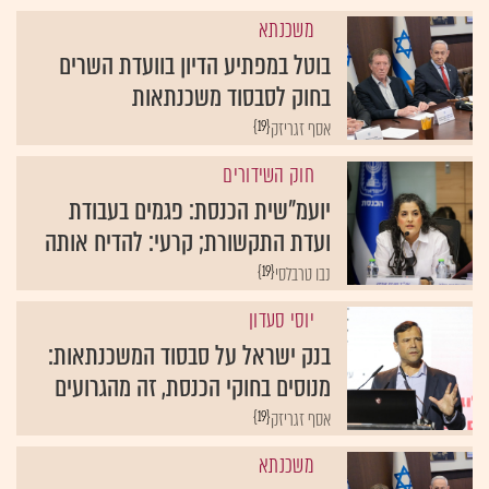
משכנתא
בוטל במפתיע הדיון בוועדת השרים
בחוק לסבסוד משכנתאות
{19}
אסף זגריזק
חוק השידורים
יועמ"שית הכנסת: פגמים בעבודת
ועדת התקשורת; קרעי: להדיח אותה
{19}
נבו טרבלסי
יוסי סעדון
בנק ישראל על סבסוד המשכנתאות:
מנוסים בחוקי הכנסת, זה מהגרועים
{19}
אסף זגריזק
משכנתא