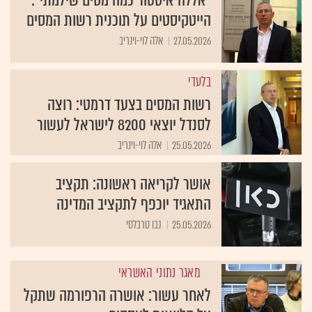
"אללה איסטור כמה מסים שילמתי":
הייטקיסטים על תוכנית רשות המסים
27.05.2026
אלה לוי-וינריב
בלעדי
רשות המסים בצעד דרמטי: רוצה
לסנדל יוצאי 8200 לישראל לעשור
25.05.2026
אלה לוי-וינריב
אושר לקריאה ראשונה: תקציב
התאגיד יוכפף לתקציב המדינה
25.05.2026
נבו טרבלסי
מאגר נתוני האשראי
לאחר עשור: אושרה הרפורמה שתקל