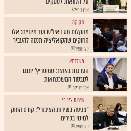
על הלוואות לעסקים
{19}
אורן דורי
חקיקה
מהקלות מס באיו"ש ועד מינויים: אלו
החוקים שהקואליציה תנסה להעביר
{19}
ניצן שפיר
משכנתא
הערכות באוצר: סמוטריץ' יתנגד
לסבסוד המשכנתאות
{19}
אסף זגריזק
שירות ציבורי
"פגיעה בשירות הציבורי": קודם החוק
למינוי בכירים
{19}
ניצן שפיר