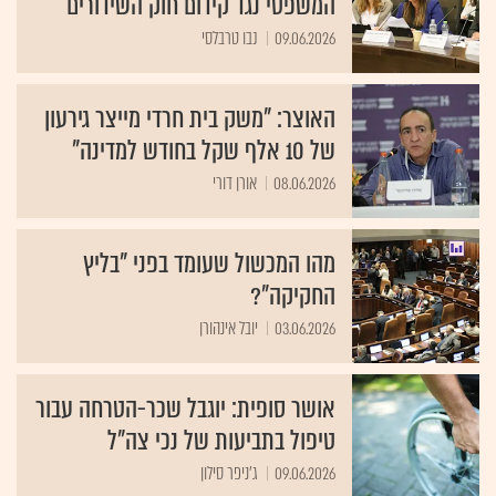
המשפטי נגד קידום חוק השידורים
09.06.2026
נבו טרבלסי
האוצר: "משק בית חרדי מייצר גירעון
של 10 אלף שקל בחודש למדינה"
08.06.2026
אורן דורי
מהו המכשול שעומד בפני "בליץ
החקיקה"?
03.06.2026
יובל אינהורן
אושר סופית: יוגבל שכר-הטרחה עבור
טיפול בתביעות של נכי צה"ל
09.06.2026
ג'ניפר סילון