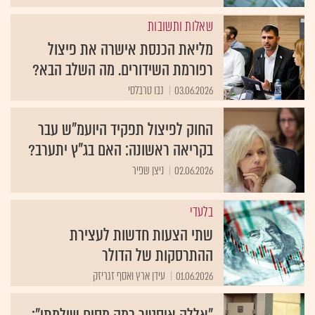
שאלות ותשובות
מליאת הכנסת אישרה את פיצול
רפורמת השידורים. מה השלב הבא?
03.06.2026
נבו טרבלסי
החוק לפיצול תפקיד היועמ"ש עבר
בקריאה ראשונה: האם בג"ץ יתערב?
02.06.2026
ניצן שפיר
בלעדי
שתי הצעות חדשות לעצירת
ההתרסקות של הדולר
01.06.2026
עידן ארץ ואסף זגריזק