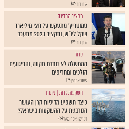
{19}
אורן דורי
תקציב המדינה
סמוטריץ' מתעקש על חצי מיליארד
שקל ליו"ש, ותקציב 2023 מתעכב
{19}
אורן דורי
טרור
הממשלה לא נותנת תקווה, והפיגועים
הולכים ומחריפים
{19}
ליאור אקרמן
השקעות זרות
| ניתוח
כיצד תשפיע מדיניות קרן העושר
הנורבגית על ההשקעות בישראל?
{19}
דני זקן ואסף גלעד