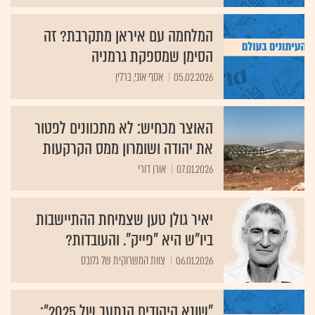
המלחמה עם איראן מתקרבת? זה
הסימן שמספקת גרמניה
05.02.2026
אסף אוני, ברלין
האוצר מכחיש: לא מתכוונים לפטור
את יהודה ושומרון ממס הקרקעות
07.01.2026
אורן דורי
יאיר גולן טען שצמיחת ההתיישבות
ביו"ש היא "פייק". והעובדות?
06.01.2026
צוות המשרוקית של גלובס
"שונא היהודים הנתעב של 2025":