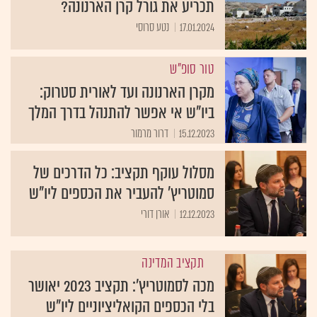
תכריע את גורל קרן הארנונה?
17.01.2024
נטע סרוסי
טור סופ"ש
מקרן הארנונה ועד לאורית סטרוק:
ביו"ש אי אפשר להתנהל בדרך המלך
15.12.2023
דרור מרמור
מסלול עוקף תקציב: כל הדרכים של
סמוטריץ' להעביר את הכספים ליו"ש
12.12.2023
אורן דורי
תקציב המדינה
מכה לסמוטריץ': תקציב 2023 יאושר
בלי הכספים הקואליציוניים ליו"ש