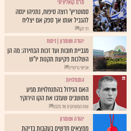
מו"מ קואליציוני
סמוטריץ' רוצה סיפוח, נתניהו ינסה
להגביל אותו אך ספק אם יצליח
{19}
דני זקן
יהודה ושומרון
| ניתוח
מגביית חובות ועד זכות הבחירה: מה הן
השלכות פקיעת תקנות יו"ש
{19}
אבישי גרינצייג
התנחלויות
האם הגידול בהתנחלויות מגיע
מתושבים שעזבו את הקו הירוק?
{19}
צוות המשרוקית של גלובס
יהודה ושומרון
ממצאים חדשים בעקבות בדיקת