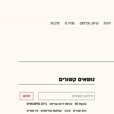
דעות
שיווק ופרסום
מגזין G
תרבות
וול סטריט ג'ורנל
נושאים קשורים
חפש
בינה מלאכותית
SK Hynix
בורסת דרום קוריאה
גיוס עובדים
גניבה
המלצות אנליסטים
וול סטריט