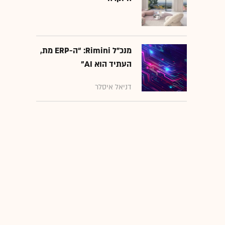
מנכ״ל Rimini: “ה-ERP מת,
העתיד הוא AI"
דניאל איסלר