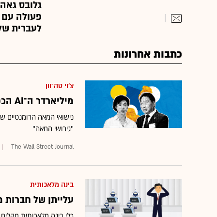
גלובס גאה 
פעולה עם ו
לעברית של 
כתבות אחרונות
צ'וי טה־וון
מיליארדר ה־AI הכפיל את הונו. גרושתו דרשה חצי ממנו
נישואי המאה הרומנטיים ש
"גירושי המאה"
The Wall Street Journal
בינה מלאכותית
עלייתן של חברות מ
כלי בינה מלאכותית מקלים 