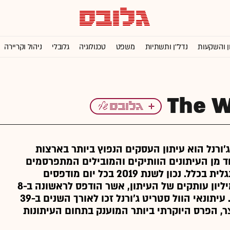
ן והשקעות
נדל''ן ותשתיות
משפט
טכנולוגיה
גלובלי
ניהול וקריירה
The W
ג'ורנל הוא עיתון העסקים הנפוץ ביותר בארצות
 מן העיתונים הוותיקים והמובילים המתפרסמים
בשפה האנגלית בכלל. נכון לשנת 2019 בכל יום מודפסים
למעלה ממיליון עותקים של העיתון, אשר הודפס לראשונה ב-8
ביולי 1889. עיתונאי הוול סטריט ג'ורנל זכו לאורך השנים ב-39
ר, הפרס היוקרתי ביותר המוענק בתחום העיתונות