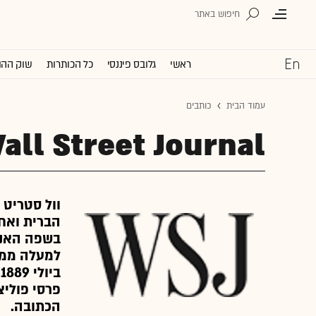
ראשי
גלובס פיננסי
כל הכותרות
שוק ההו
עמוד הבית
כותבים
all Street Journal
וול סטריט 
הברית ואחד
פרסי פוליצ
הכתובה.