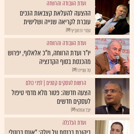
ועדת העבודה והרווחה
ההצעה להעלאת קצבאות הנכים
עוברת לקריאה שנייה ושלישית
{19}
עמרי זרחוביץ'
ועדת העבודה והרווחה
יו"ר ועדת הרווחה, ח"כ אלאלוף, יפרוש
מהכנסת בסוף הקדנציה
{19}
טל שניידר
הרשות לעסקים קטנים
| לפני כולם
הצעה חדשה: פטור מלא מדמי טיפול
לעסקים חדשים
{19}
יובל אזולאי
ועדת הכלכלה
ביקורת בכנסת על ויולה: "אונס ברוטלי