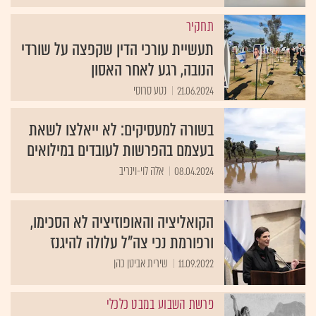
תחקיר
תעשיית עורכי הדין שקפצה על שורדי
הנובה, רגע לאחר האסון
21.06.2024
נטע סרוסי
בשורה למעסיקים: לא ייאלצו לשאת
בעצמם בהפרשות לעובדים במילואים
08.04.2024
אלה לוי-וינריב
הקואליציה והאופוזיציה לא הסכימו,
ורפורמת נכי צה"ל עלולה להיגנז
11.09.2022
שירית אביטן כהן
פרשת השבוע במבט כלכלי