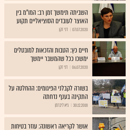
השביתה תימשך זמן רב: המו"מ בין
האוצר לעובדים הסוציאליים תקוע
07.07.2020
דני זקן
חיים כץ: הטבות והזכאות למובטלים
ימשכו ככל שהמשבר יימשך
06.07.2020
דני זקן
בשורה לקבלני הפיגומים: ההחלטה על
התקינה בענף נדחתה
30.12.2018
גיא ליברמן
אושר לקריאה ראשונה: עוזר בטיחות