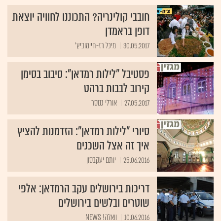
חובבי קולינריה? התכוננו לחוויה יוצאת
דופן בראמדן
30.05.2017
מיכל רז-חיימוביץ'
פסטיבל "לילות רמדאן": סיבוב בסימן
קירוב לבבות ברהט
27.05.2017
אורלי גנוסר
סיורי "לילות רמדאן": הזדמנות להציץ
איך זה אצל השכנים
25.06.2016
יותם יעקבסון
דריכות בירושלים עקב הרמדאן: אלפי
שוטרים ובלשים בירושלים
10.06.2016
וואלה! NEWS