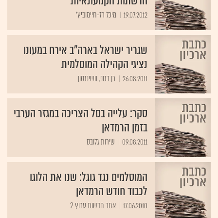
הרשתות הקמעונאיות"
19.07.2012
מיכל רז-חיימוביץ'
שגריר ישראל בארה"ב אירח במעונו
נציגי הקהילה המוסלמית
26.08.2011
רן דגוני, וושינגטון
סקר: עלייה בסל הצריכה במגזר הערבי
בזמן הרמדאן
09.08.2011
שירות גלובס
המוסלמים נגד גוגל: שנו את הלוגו
לכבוד חודש הרמדאן
17.06.2010
אתר חדשות ערוץ 2