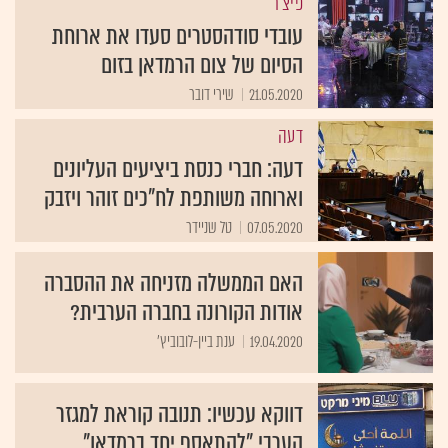
פיצ'ר
עובדי סודהסטרים סעדו את ארוחת
הסיום של צום הרמדאן בזום
21.05.2020
שירי דובר
דעה
דעה: חברי כנסת ביציעים העליונים
וארוחה משותפת לח"כים זוהר ויזבק
07.05.2020
טל שניידר
האם הממשלה מזניחה את ההסברה
אודות הקורונה בחברה הערבית?
19.04.2020
ענת ביין-לובוביץ'
דווקא עכשיו: תנובה קוראת למגזר
הערבי "להתאסף יחד ברמדאן"