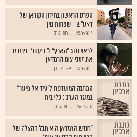
הפרס הראשון בחידון הקוראן של
דאע"ש - שפחות מין
25.06.2015
שירות גלובס
לראשונה: "הארץ" ו"ידיעות" יפרסמו
את זמני צום הרמדאן
14.06.2015
לי-אור אברבך
המתנה המועדפת ל"עיד אל פיטר"
במגזר הערבי: כלי בית
26.07.2012
שירות גלובס
"חודש הרמדאן הוא חבל ההצלה של