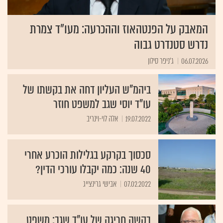
המאבק על הפנטהאוז וההכרעה: מעו"ד צמרת
נדרש סטנדרט גבוה
06.07.2026
ג'ניפר סילון
ביהמ"ש העליון דחה את בקשתו של
עו"ד יוסי שגב למשפט חוזר
19.07.2022
אלה לוי-וינריב
סכסוך בקרקע בגלילות הוכרע אחרי
40 שנה: כמה יקבלו עורכי הדין?
07.02.2022
אבישי גרינצייג
בקשה חריגה של עו"ד שגב: משפט