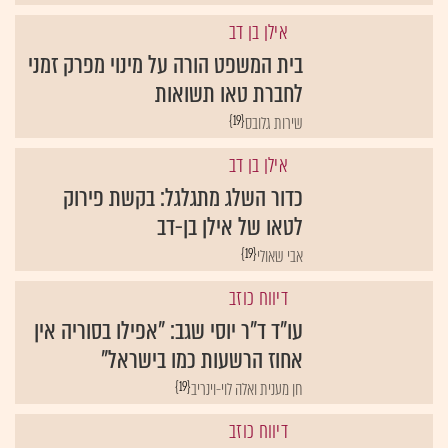
אילן בן דב
בית המשפט הורה על מינוי מפרק זמני
לחברת טאו תשואות
{19}
שירות גלובס
אילן בן דב
כדור השלג מתגלגל: בקשת פירוק
לטאו של אילן בן-דב
{19}
אבי שאולי
דיווח כוזב
עו"ד ד"ר יוסי שגב: "אפילו בסוריה אין
אחוז הרשעות כמו בישראל"
{19}
חן מענית ואלה לוי-וינריב
דיווח כוזב