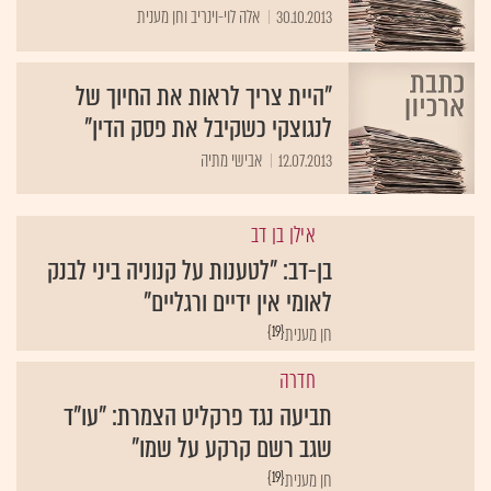
30.10.2013
אלה לוי-וינריב וחן מענית
"היית צריך לראות את החיוך של
לנגוצקי כשקיבל את פסק הדין"
12.07.2013
אבישי מתיה
אילן בן דב
בן-דב: "לטענות על קנוניה ביני לבנק
לאומי אין ידיים ורגליים"
{19}
חן מענית
חדרה
תביעה נגד פרקליט הצמרת: "עו"ד
שגב רשם קרקע על שמו"
{19}
חן מענית