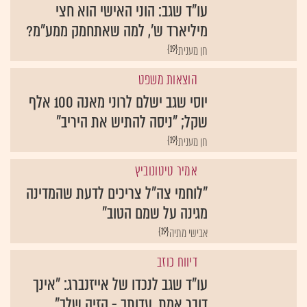
עו"ד שגב: הוני האישי הוא חצי
מיליארד ש', למה שאתחמק ממע"מ?
{19}
חן מענית
הוצאות משפט
יוסי שגב ישלם לרוני מאנה 100 אלף
שקל; "ניסה להתיש את היריב"
{19}
חן מענית
אמיר טיטונוביץ
"לוחמי צה"ל צריכים לדעת שהמדינה
מגינה על שמם הטוב"
{19}
אבישי מתיה
דיווח כוזב
עו"ד שגב לנכדו של אייזנברג: "אינך
דובר אמת. עדותך - הזיה שלך"