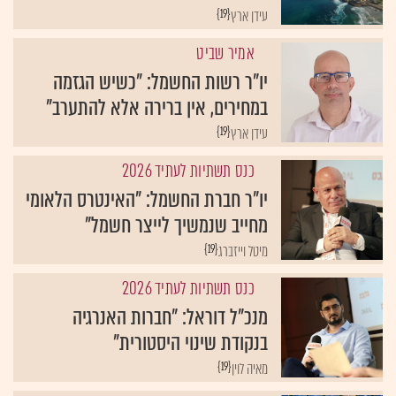
{19}
עידן ארץ
אמיר שביט
יו"ר רשות החשמל: "כשיש הגזמה
במחירים, אין ברירה אלא להתערב"
{19}
עידן ארץ
כנס תשתיות לעתיד 2026
יו"ר חברת החשמל: "האינטרס הלאומי
מחייב שנמשיך לייצר חשמל"
{19}
מיטל וייזברג
כנס תשתיות לעתיד 2026
מנכ"ל דוראל: "חברות האנרגיה
בנקודת שינוי היסטורית"
{19}
מאיה לוין