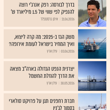
בדרך לבורסה: רפק אנרג'י רוצה
להנפיק לפי שווי של 1.5 מיליארד ש'
21.06.2026
איתן גרסטנפלד
משק הגז ב-2025: מה קרה ליצוא,
ואיך המחיר בישראל לעומת אירופה?
03.06.2026
עידן ארץ
יצרנית הנפט הגדולה בארה"ב מצאה
את הדרך להוזלת החשמל
30.05.2026
עידן ארץ
חברת רחפנים תגן על פרויקט סולארי
בסמוך לג'נין