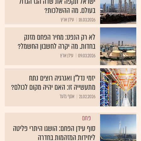
ישראל תקפה את שדה הגז הגדול
בעולם. מה ההשלכות?
18.03.2026
עידן ארץ
לא רק הנפט: מחיר הפחם מזנק
בחדות. מה יקרה לחשבון החשמל?
09.03.2026
עידן ארץ
יזמי נדל"ן ואנרגיה רוצים נתח
מתעשייה זו: האם יהיה מקום לכולם?
21.02.2026
אסף גלעד
פחם
סוף עידן הפחם: הושגו היתרי פליטה
ליחידות המזהמות בחדרה