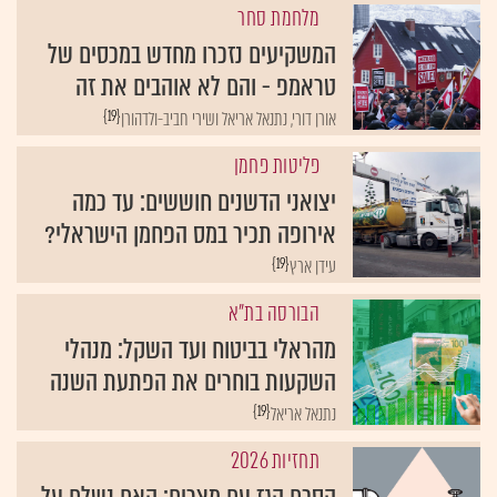
מלחמת סחר
המשקיעים נזכרו מחדש במכסים של
טראמפ - והם לא אוהבים את זה
{19}
אורן דורי, נתנאל אריאל ושירי חביב-ולדהורן
פליטות פחמן
יצואני הדשנים חוששים: עד כמה
אירופה תכיר במס הפחמן הישראלי?
{19}
עידן ארץ
הבורסה בת"א
מהראלי בביטוח ועד השקל: מנהלי
השקעות בוחרים את הפתעת השנה
{19}
נתנאל אריאל
תחזיות 2026
הסכם הגז עם מצרים: האם נשלם על