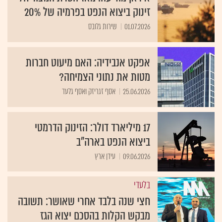
זינוק ביצוא הנפט בפרמיה של 20%
01.07.2026
שירות גלובס
​אפקט אנבידיה: האם מיעוט חברות
מטות את נתוני הצמיחה?
25.06.2026
אסף זגריזק ואסף גלעד
17 מיליארד דולר: הזינוק הדרמטי
ביצוא הנפט בארה"ב
09.06.2026
עידן ארץ
בלעדי
חצי שנה בלבד אחרי שאושר: תשובה
מבקש הקלות בהסכם יצוא הגז