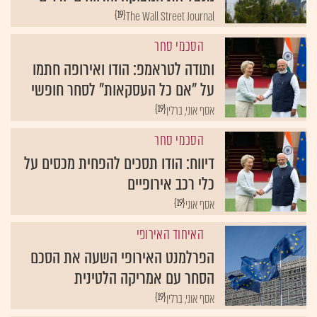
{19}
The Wall Street Journal
הסכמי סחר
ותודה לטראמפ: הודו ואירופה חתמו
על "אם כל העסקאות" לסחר חופשי
{19}
אסף אוני, ברלין
הסכמי סחר
דיווח: הודו תסכים להפחית מכסים על
כלי רכב אירופיים
{19}
אסף אוני
האיחוד האירופי
הפרלמנט האירופי השעה את הסכם
הסחר עם אמריקה הלטינית
{19}
אסף אוני, ברלין