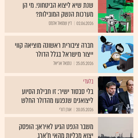
שנת שיא ליצוא הביטחוני. מי הן
מערכות הנשק המובילות?
02.06.2026
דין שמואל אלמס
חברה ציבורית ראשונה מוציאה קווי
ייצור מישראל בגלל הדולר
25.05.2026
נתנאל אריאל
בלעדי
בלי סבסוד ישיר: זו חבילת הסיוע
ליצואנים שנפגעו מהדולר החלש
20.05.2026
אורן דורי
משבר הנפט הגיע לאיראן: הופסק
יצוא מכליות מהאי ח'ארג