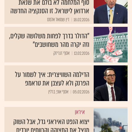
סוף המלחמה לא בולם את שנאת
ארדואן לישראל. זו הסנקציה החדשה
18.02.2026
דין שמואל אלמס
"הדולר בדרך לפחות משלושה שקלים,
וזה יקרה מהר משחושבים"
12.02.2026
אסף זגריזק
הדילמה השוויצרית: איך לשמור על
הפרנק ולא לעצבן את טראמפ
05.02.2026
אסף אוני, ברלין
איראן
יצוא הנפט האיראני גדל, אבל השוק
מנצל את המצוקה והרווחים יורדים