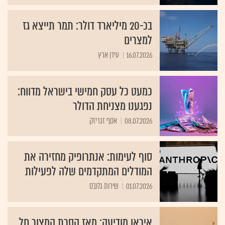
בכ-20 מיליארד דולר: תמר תייצא גז
למצרים
16.07.2026
עידן ארץ
כמעט כל עסק חמישי בישראל מדווח:
נפגענו מצניחת הדולר
08.07.2026
אסף זגריזק
סוף לעימות: אנתרופיק מחזירה את
המודלים המתקדמים שלה לפעילות
01.07.2026
שירות גלובס
איראן מודיעה: מאז הסרת המצור חל