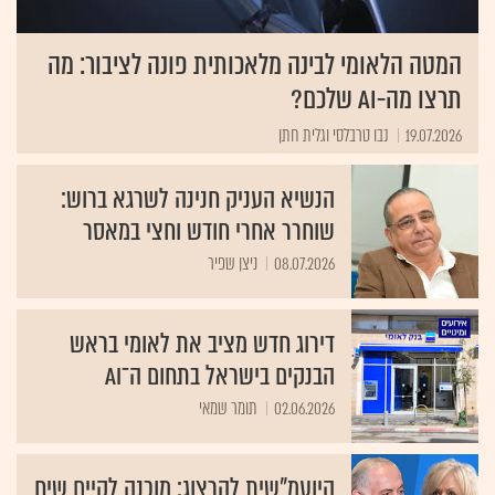
המטה הלאומי לבינה מלאכותית פונה לציבור: מה
תרצו מה-AI שלכם?
19.07.2026
נבו טרבלסי וגלית חתן
הנשיא העניק חנינה לשרגא ברוש:
שוחרר אחרי חודש וחצי במאסר
08.07.2026
ניצן שפיר
דירוג חדש מציב את לאומי בראש
הבנקים בישראל בתחום ה־AI
02.06.2026
תומר שמאי
היועמ"שית להרצוג: מוכנה לקיים שיח