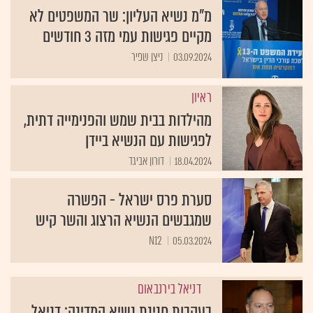
מ"מ נשיא העליון: שר המשפטים לא
מקיים פגישות עמי מזה 3 חודשים
03.09.2024
ניצן שפיר
ראיון
מהילדות בבית שמש והפנימייה דתית,
לפגישות עם הנשיא ביידן
18.04.2024
דורון אביגד
סערת פרס ישראל - הפשרה
שמגבשים הנשיא הרצוג והשר קיש
N12
05.03.2024
דניאל בירנבאום
בעקבות חנינת נשיא המדינה: דניאל