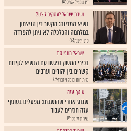
{19}
דין שמואל אלמס
ועידת ישראל לעסקים 2023
נשיא המדינה: הקשר בין הניצחון
במלחמה והכלכלה לא ניתן להפרדה
{19}
סתיו ליבנה
ישראל מתגייסת
בכירי המשק נפגשו עם הנשיא לקידום
קשרים בין יהודים וערבים
{19}
גלית חתן ומיטל וייזברג
עוטף עזה
שבוע אחרי שהושבתו: מפעלים בעוטף
עזה חוזרים לעבוד
{19}
שירות גלובס