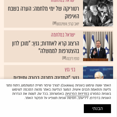
ישראל במלחמה
רטוריקה של ימי מלחמה: הערה בשבח
האיפוק
{19}
יואב קרני, וושינגטון
ישראל במלחמה
הרצוג קרא לאחדות; גנץ: "מוכן לדון
בהצטרפות לממשלה"
{19}
סתיו ליבנה
בני גנץ
גנץ: "המדינה בסכנה ברורה ומיידית.
אין בישראל ראש ממשלה אפקטיבי"
האתר עושה שימוש בעוגיות (Cookies) לצורך שיפור חוויית המשתמש, ניתוח נתוני
גלישה והתאמת תכנים אישית. המשך הגלישה באתר מהווה הסכמה לשימוש
{19}
ניצן שפיר
בעוגיות כמפורט
במדיניות הפרטיות
. באפשרותך, בכל עת, לשנות את הגדרות
העוגיות בדפדפן. לידיעתך, חסימת עוגיות תשפיע על תפקוד האתר.
הבנתי