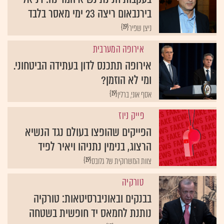
בירנבאום ריצה 23 ימי מאסר בלבד
{19}
ניצן שפיר
אירופה המערבית
אירופה תתכנס לדון בעתידה הביטחוני.
ומי לא הוזמן?
{19}
אסף אוני, ברלין
פייק ניוז
הפייקים שהופצו בעולם נגד הנשיא
הרצוג, בנימין נתניהו ויאיר לפיד
{19}
צוות המשרוקית של גלובס
טורקיה
בבנקים ובאוניברסיטאות: טורקיה
נותנת לחמאס יד חופשית בשטחה