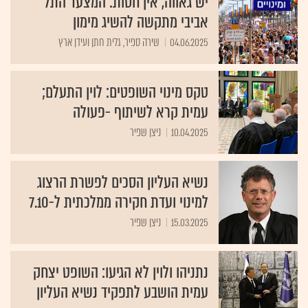
יש גאווה, אין חסות: המצעד התל
אביבי מתקשה להשיג מימון
04.06.2025
שירה ספיר, גלית חתן ועידן ארץ
טקס מינוי השופטים: לוין התעלם;
עמית קרא לשיתוף -פעולה
10.04.2025
ניצן שפיר
נשיא העליון הסכים לפשרת הרצוג
למינוי ועדת חקירה ממלכתית ל-7.10
15.03.2025
ניצן שפיר
נתניהו ולוין לא הגיעו: השופט יצחק
עמית הושבע לתפקיד נשיא העליון