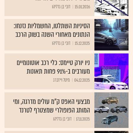
15.01.2026
דובי בן גדליהו
הסיניות השתלטו, החשמליות נזנחו:
הנתונים מאחורי השנה בשוק הרכב
15.12.2025
דובי בן גדליהו
ניו יורק טיימס: כלי רכב אוטונומיים
מעורבים ב-91% פחות תאונות
04.12.2025
מיטל וייזברג
מבצעי האפס ק"מ עולים מדרגה, ומי
המותג הפופולרי שמצטרף לטרנד
17.11.2025
דובי בן גדליהו