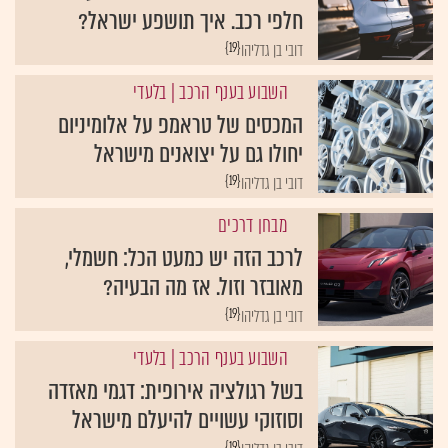
חלפי רכב. איך תושפע ישראל?
{19}
דובי בן גדליהו
השבוע בענף הרכב
| בלעדי
המכסים של טראמפ על אלומיניום
יחולו גם על יצואנים מישראל
{19}
דובי בן גדליהו
מבחן דרכים
לרכב הזה יש כמעט הכל: חשמלי,
מאובזר וזול. אז מה הבעיה?
{19}
דובי בן גדליהו
השבוע בענף הרכב
| בלעדי
בשל רגולציה אירופית: דגמי מאזדה
וסוזוקי עשויים להיעלם מישראל
{19}