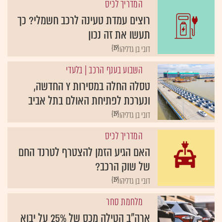
המדריך לכיס
רוצים עמדת טעינה לרכב חשמלי? כך
תעשו את זה נכון
{19}
דובי בן גדליהו
השבוע בענף הרכב
| בלעדי
טסלה החלה במסירות Y החדשה,
ונערכת לפתיחת האולם בתל אביב
{19}
דובי בן גדליהו
המדריך לכיס
האם הגיע הזמן להצטרף לטרנד החם
של שוק הרכב?
{19}
דובי בן גדליהו
מלחמת סחר
ארה"ב הטילה מכס של 25% על יבוא