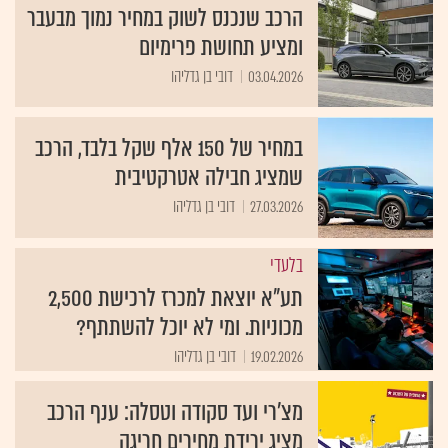
הרכב שנכנס לשוק במחיר נמוך מבעבר
ומציע תחושת פרימיום
03.04.2026
דובי בן גדליהו
במחיר של 150 אלף שקל בלבד, הרכב
שמציג חבילה אטרקטיבית
27.03.2026
דובי בן גדליהו
בלעדי
תע"א יוצאת למכרז לרכישת 2,500
מכוניות. ומי לא יוכל להשתתף?
19.02.2026
דובי בן גדליהו
מצ'רי ועד סקודה וטסלה: ענף הרכב
מציג ירידת מחירים חריגה