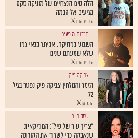
הלהיטים הנצחיים של מוניקה סקס
מגיעים אל הבמה
{19}
אורי זר אביב
תרבות: מופעים
השבוע במוזיקה: אביתר בנאי כמו
שלא שמעתם שנים
{19}
אורי זר אביב
צביקה פיק
הזמר והמלחין צביקה פיק נפטר בגיל
72
{19}
הדס מגן
עסק ביום
"צריך עור של פיל": המוזיקאית
שנאבקה כדי לשרוד את הקורונה