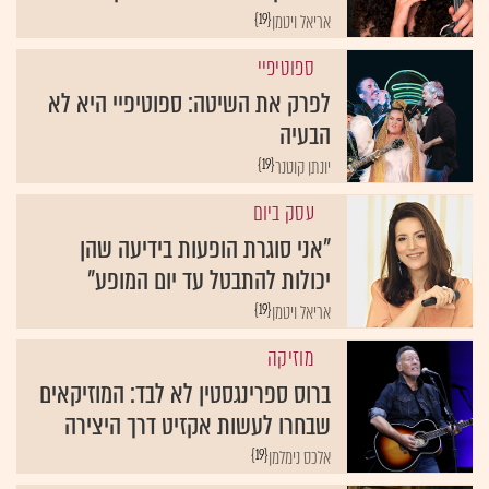
{19}
אריאל ויטמן
ספוטיפיי
לפרק את השיטה: ספוטיפיי היא לא
הבעיה
{19}
יונתן קוטנר
עסק ביום
"אני סוגרת הופעות בידיעה שהן
יכולות להתבטל עד יום המופע"
{19}
אריאל ויטמן
מוזיקה
ברוס ספרינגסטין לא לבד: המוזיקאים
שבחרו לעשות אקזיט דרך היצירה
{19}
אלכס נימלמן