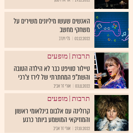
האנשים שעשו מיליונים משירים על
משחקי מחשב
02.12.2022
גלי וינרב
|
תרבות
מופעים
טיילור סוויפט כבר לא הילדה הטובה
והשת"פ המחתרתי של לירז צ'רכי
03.11.2022
אורי זר אביב
|
תרבות
מופעים
קרולינה עם אלבום בינלאומי ראשון
והמוזיקאי המושמע ביותר כרגע
27.10.2022
אורי זר אביב