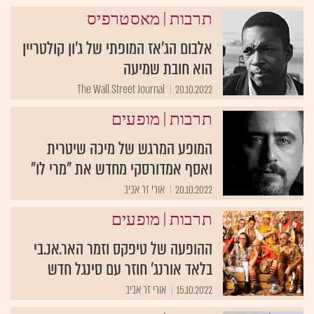
|
תרבות
מאסטרפיס
אלבום הג'אז המופתי של ג'ון קולטריין
הוא חובת שמיעה
The Wall Street Journal
20.10.2022
|
תרבות
מופעים
המופע המרגש של מיכה שיטרית
ואסף אמדורסקי מחדש את "מרי לו"
20.10.2022
אורי זר אביב
|
תרבות
מופעים
ההופעה של טיפקס וזמר האר.אנ.בי
בלאד אורנג' חוזר עם סינגל חדש
15.10.2022
אורי זר אביב