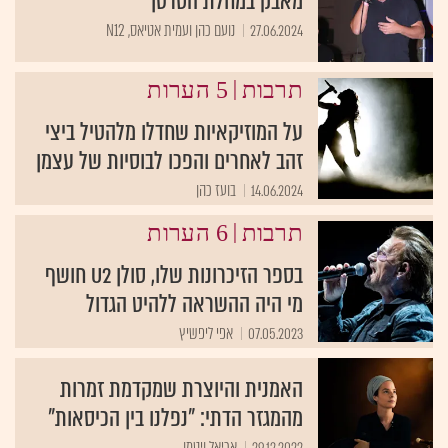
מאבק במחלת הסרטן
27.06.2024
נועם כהן ועמית אטיאס, N12
|
תרבות
5 הערות
על המוזיקאיות שחדלו מלהטיל ביצי
זהב לאחרים והפכו לבוסיות של עצמן
14.06.2024
בועז כהן
|
תרבות
6 הערות
בספר הזיכרונות שלו, סולן U2 חושף
מי היה ההשראה ללהיט הגדול
07.05.2023
אפי ליפשיץ
האמנית והיוצרת שמקדמת זמרות
מהמגזר הדתי: "נפלנו בין הכיסאות"
29.12.2022
אריאל ויטמן