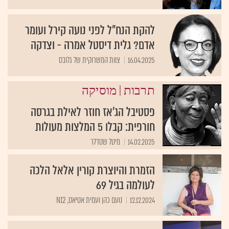
להקת הנח"ל לפני נועה קירל ועומר
אדם? גלית דיסטל אמרה - וצדקה
16.04.2025
צוות המשרוקית של גלובס
|
תרבות
מוסיקה
פסטיבל הג'אז חוזר לאילת בגרסה
חורפית: קבלו 5 המלצות מעולות
14.02.2025
מיטל שטדלר
הזמרת והיוצרת קורין אלאל הלכה
לעולמה בגיל 69
12.12.2024
נועם כהן ועמית אטיאס, N12