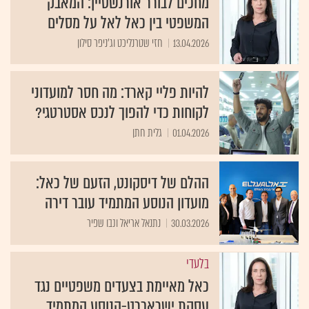
מחכים לבורר אורנשטיין: המאבק
המשפטי בין כאל לאל על מסלים
13.04.2026
חזי שטרנליכט וג'ניפר סילון
להיות פליי קארד: מה חסר למועדוני
לקוחות כדי להפוך לנכס אסטרטגי?
01.04.2026
גלית חתן
ההלם של דיסקונט, הזעם של כאל:
מועדון הנוסע המתמיד עובר דירה
30.03.2026
נתנאל אריאל ונבו שפיר
בלעדי
כאל מאיימת בצעדים משפטיים נגד
עסקת ישראכרט-הנוסע המתמיד