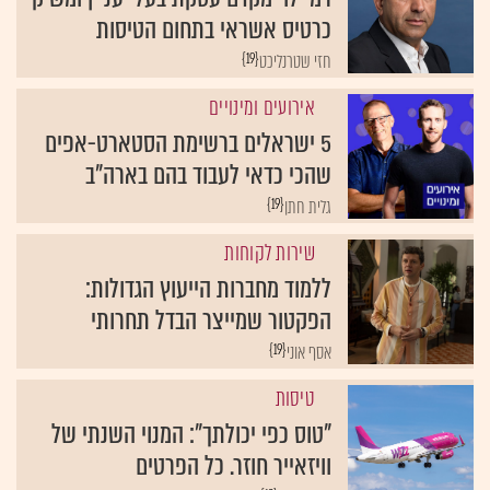
כרטיס אשראי בתחום הטיסות
{19}
חזי שטרנליכט
אירועים ומינויים
5 ישראלים ברשימת הסטארט-אפים
שהכי כדאי לעבוד בהם בארה"ב
{19}
גלית חתן
שירות לקוחות
ללמוד מחברות הייעוץ הגדולות:
הפקטור שמייצר הבדל תחרותי
{19}
אסף אוני
טיסות
"טוס כפי יכולתך": המנוי השנתי של
וויזאייר חוזר. כל הפרטים