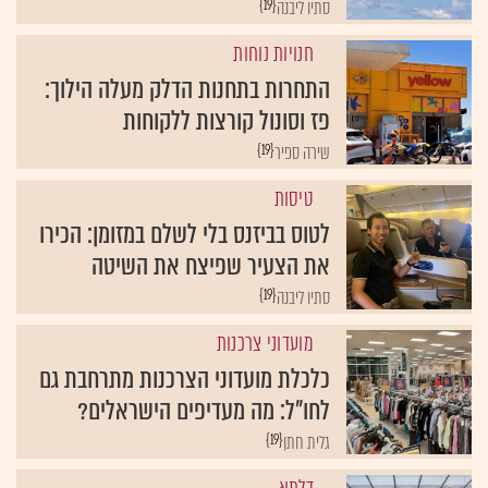
{19}
סתיו ליבנה
חנויות נוחות
התחרות בתחנות הדלק מעלה הילוך:
פז וסונול קורצות ללקוחות
{19}
שירה ספיר
טיסות
לטוס בביזנס בלי לשלם במזומן: הכירו
את הצעיר שפיצח את השיטה
{19}
סתיו ליבנה
מועדוני צרכנות
כלכלת מועדוני הצרכנות מתרחבת גם
לחו"ל: מה מעדיפים הישראלים?
{19}
גלית חתן