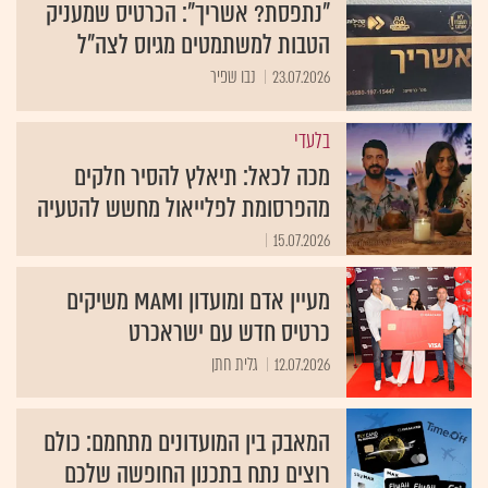
"נתפסת? אשריך": הכרטיס שמעניק
הטבות למשתמטים מגיוס לצה"ל
23.07.2026
נבו שפיר
בלעדי
מכה לכאל: תיאלץ להסיר חלקים
מהפרסומת לפלייאול מחשש להטעיה
15.07.2026
מעיין אדם ומועדון Mami משיקים
כרטיס חדש עם ישראכרט
12.07.2026
גלית חתן
המאבק בין המועדונים מתחמם: כולם
רוצים נתח בתכנון החופשה שלכם