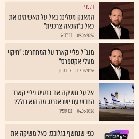
בלעדי
המאבק מסלים: באל על מאשימים את
כאל ב"הונאה צרכנית"
09.06.2026
בר לביא
מנכ"ל פליי קארד על המתחרים: "חיקוי
מעלי אקספרס"
07.06.2026
גלית חתן
אל על משיקה את כרטיס פליי קארד
החדש עם ישראכרט. מה הוא כולל?
04.06.2026
נבו שפיר
כפי שנחשף בגלובס: כאל משיקה את