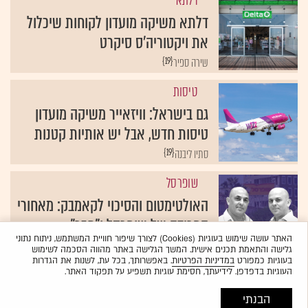
דלתא
דלתא משיקה מועדון לקוחות שיכלול
את ויקטוריה'ס סיקרט
{19}
שירה ספיר
טיסות
גם בישראל: וויזאייר משיקה מועדון
טיסות חדש, אבל יש אותיות קטנות
{19}
סתיו ליבנה
שופרסל
האולטימטום והסיכוי לקאמבק: מאחורי
הפרידה של שופרסל ו"חבר"
האתר עושה שימוש בעוגיות (Cookies) לצורך שיפור חוויית המשתמש, ניתוח נתוני
{19}
שירה ספיר
גלישה והתאמת תכנים אישית. המשך הגלישה באתר מהווה הסכמה לשימוש
בעוגיות כמפורט
במדיניות הפרטיות
. באפשרותך, בכל עת, לשנות את הגדרות
העוגיות בדפדפן. לידיעתך, חסימת עוגיות תשפיע על תפקוד האתר.
הבנתי