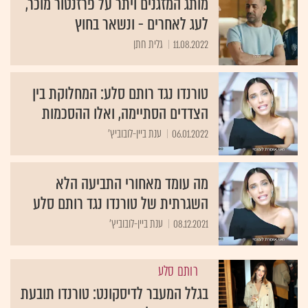
מותג המזגנים ויתר על פרזנטור מוכר,
לעג לאחרים - ונשאר בחוץ
11.08.2022
גלית חתן
טורנדו נגד רותם סלע: המחלוקת בין
הצדדים הסתיימה, ואלו ההסכמות
06.01.2022
ענת ביין-לובוביץ'
מה עומד מאחורי התביעה הלא
השגרתית של טורנדו נגד רותם סלע
08.12.2021
ענת ביין-לובוביץ'
רותם סלע
בגלל המעבר לדיסקונט: טורנדו תובעת