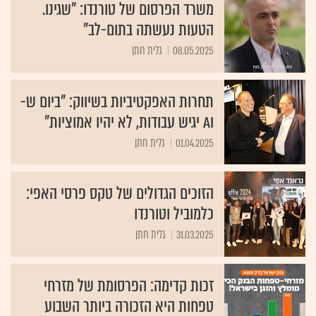
משרד הפרסום של טורנדו: "שגינו.
הטעות נעשתה בתום-לב"
08.05.2025
גלית חתן
תחרות האפקטיביות בשיווק: "ביום ש-
AI יגיש עבודות, לא יהיו אמוציות"
01.04.2025
גלית חתן
הזוכים הגדולים של טקס פרסי האפי:
כלמוביל וטורנדו
31.03.2025
גלית חתן
זכות קדימה: הפרסומת של מזרחי
טפחות היא הזכורה ביותר השבוע