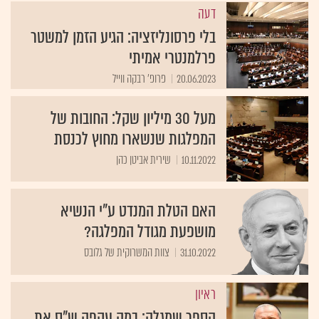
דעה
בלי פרסונליזציה: הגיע הזמן למשטר
פרלמנטרי אמיתי
20.06.2023
פרופ' רבקה ווייל
מעל 30 מיליון שקל: החובות של
המפלגות שנשארו מחוץ לכנסת
10.11.2022
שירית אביטן כהן
האם הטלת המנדט ע"י הנשיא
מושפעת מגודל המפלגה?
31.10.2022
צוות המשרוקית של גלובס
ראיון
הספר שמגלה: במה עקפה ש"ס את