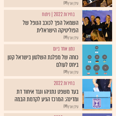
{19}
עידן ארץ
בחירות 2022
| ניתוח
השמאל הפך לכוכב הנופל של
הפוליטיקה הישראלית
{19}
עידן ארץ
נתון אחד ביום
כוחה של מפלגת השלטון בישראל קטן
ביחס לעולם
{19}
עידן ארץ
בחירות 2022
בעד משפט נתניהו ונגד איחוד דת
ומדינה: המרכז הגיע לקדמת הבמה
{19}
עידן ארץ