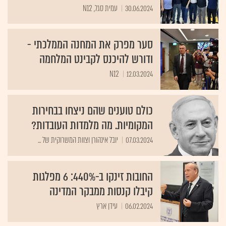
30.06.2024
עמית סגל, N12
סער מפרק את המחנה הממלכתי -
ודורש להיכנס לקבינט המלחמה
N12
12.03.2024
כולם טוענים שהם ניצחו בבחירות
המקומיות. מה מלמדות העובדות?
07.03.2024
יובל אינהורן וצוות המשרוקית של ...
החובות זינקו ב-440%: 6 מפלגות
קיבלו קנסות ממבקר המדינה
06.02.2024
עידן ארץ