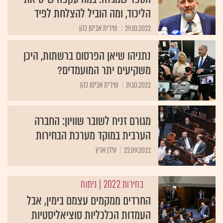
הליכוד, ומה הוביל להצלחת לפיד
29.10.2022
שירית אביטן כהן
נתניהו שיאן הפרסום ברשתות, היכן
משקיעים יתר המועמדים?
19.10.2022
שירית אביטן כהן
מגורם זניח לשובר שוויון: החברה
הערבית במוקד מערכת הבחירות
22.09.2022
עידן ארץ
בחירות 2022
| ניתוח
החרדים ממקמים עצמם בימין, אבל
העמדות הכלכליות סוציאליסטיות