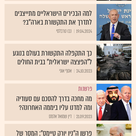
למה הבכירים הישראליים מתייצבים
לתדרך את התקשורת בארה"ב?
19.04.2024
נבו טרבלסי
כך התקפלה התקשורת בעולם בנוגע
ל"הפצצה ישראלית" בבית החולים
24.10.2023
אסף אוני
פרשנות
מה מחכה בדרך להסכם עם סעודיה
ומה למדנו עליו ביממה האחרונה?
21.09.2023
דין שמואל אלמס
פרשן ה"ניו יורק טיימס": המסר של