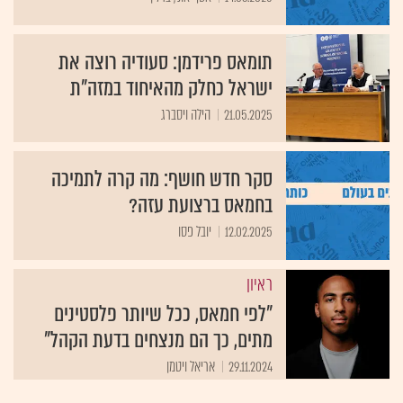
תומאס פרידמן: סעודיה רוצה את
ישראל כחלק מהאיחוד במזה"ת
21.05.2025
הילה ויסברג
סקר חדש חושף: מה קרה לתמיכה
בחמאס ברצועת עזה?
12.02.2025
יובל פסו
ראיון
"לפי חמאס, ככל שיותר פלסטינים
מתים, כך הם מנצחים בדעת הקהל"
29.11.2024
אריאל ויטמן