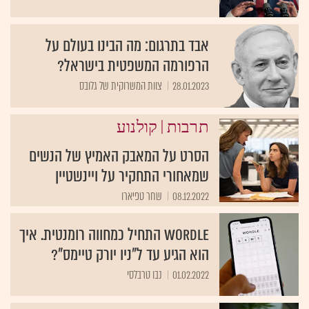
אבד בתרגום: מה הבינו בעולם על
הרפורמה המשפטית בישראל?
28.01.2023
צוות המשרוקית של גלובס
|
תרבות
קולנוע
הסרט על המאבק האמיץ של הנשים
שמאחורי התחקיר על ויינשטיין
08.12.2022
שחר טפיארו
Wordle התחיל כמחווה רומנטית. איך
הוא הגיע עד ל"ניו יורק טיימס"?
01.02.2022
נבו טרבלסי