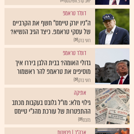
יואב קרני, וושינגטון
דונלד טראמפ
ה"ניו יורק טיימס" חשף את הקרביים
של עסקי טראמפ. כיצד הגיב הנשיא?
{19}
רועי ברק
דונלד טראמפ
גדולי האומה? בבית הלבן ביררו איך
מוסיפים את טראמפ להר ראשמור
{19}
רועי ברק
אתיקה
גילוי מלא: מו"ל גלובס בעקבות מכתב
ההתפטרות של עורכת מהנ"י טיימס
{19}
גלובס
ארה"ב
| פרשנות