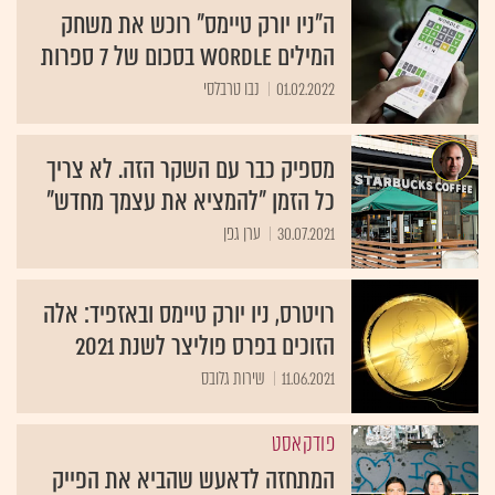
ה"ניו יורק טיימס" רוכש את משחק
המילים Wordle בסכום של 7 ספרות
01.02.2022
נבו טרבלסי
מספיק כבר עם השקר הזה. לא צריך
כל הזמן "להמציא את עצמך מחדש"
30.07.2021
ערן גפן
רויטרס, ניו יורק טיימס ובאזפיד: אלה
הזוכים בפרס פוליצר לשנת 2021
11.06.2021
שירות גלובס
פודקאסט
המתחזה לדאעש שהביא את הפייק