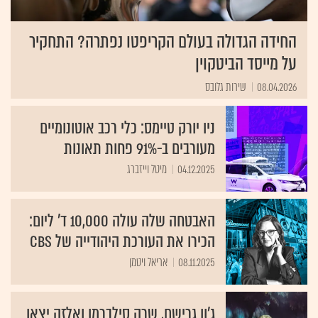
החידה הגדולה בעולם הקריפטו נפתרה? התחקיר
על מייסד הביטקוין
08.04.2026
שירות גלובס
ניו יורק טיימס: כלי רכב אוטונומיים
מעורבים ב-91% פחות תאונות
04.12.2025
מיטל וייזברג
האבטחה שלה עולה 10,000 ד' ליום:
הכירו את העורכת היהודייה של CBS
08.11.2025
אריאל ויטמן
ג'ון גרישם, שרה סילברמן ואלזה יצאו