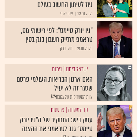
ניוז לעיתון החשוב בעולם
23.01.2021
אסף אוני
"ניו יורק טיימס": לפי רישומי מס,
טראמפ מחזיק חשבון בנק בסין
21.10.2020
רועי ברק
ישראל ביתנו
| ניתוח
האם ארגון הבריאות העולמי פרסם
שסגר זה לא יעיל
{19}
צוות המשרוקית של גלובס
קו המשווה
| פרשנות
עסק ביש: התחקיר של ה"ניו יורק
טיימס" גנב לטראמפ את ההצגה
{19}