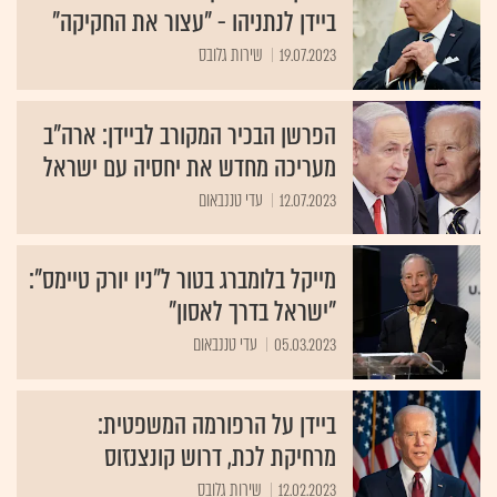
ביידן לנתניהו - "עצור את החקיקה"
19.07.2023
שירות גלובס
הפרשן הבכיר המקורב לביידן: ארה"ב
מעריכה מחדש את יחסיה עם ישראל
12.07.2023
עדי טננבאום
מייקל בלומברג בטור ל"ניו יורק טיימס":
"ישראל בדרך לאסון"
05.03.2023
עדי טננבאום
ביידן על הרפורמה המשפטית:
מרחיקת לכת, דרוש קונצנזוס
12.02.2023
שירות גלובס