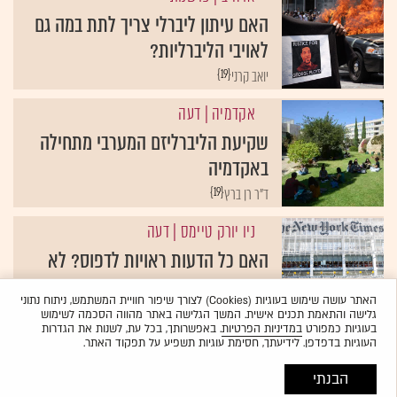
האם עיתון ליברלי צריך לתת במה גם
לאויבי הליברליות?
{19}
יואב קרני
אקדמיה
| דעה
שקיעת הליברליזם המערבי מתחילה
באקדמיה
{19}
ד"ר רן ברץ
ניו יורק טיימס
| דעה
האם כל הדעות ראויות לדפוס? לא
כשתומכים בטראמפ
האתר עושה שימוש בעוגיות (Cookies) לצורך שיפור חוויית המשתמש, ניתוח נתוני
{19}
ד"ר דליה לירן–אלפר
גלישה והתאמת תכנים אישית. המשך הגלישה באתר מהווה הסכמה לשימוש
בעוגיות כמפורט
במדיניות הפרטיות
. באפשרותך, בכל עת, לשנות את הגדרות
העוגיות בדפדפן. לידיעתך, חסימת עוגיות תשפיע על תפקוד האתר.
ניו יורק טיימס
| דעה
ארבע דעות על הסערה במערכת "ניו
הבנתי