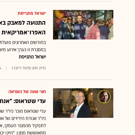
ישראל מתגייסת
התנועה למאבק באנ
האפרו־אמריקאית
בחודשים האחרונים פועלת 
במסגרת זו נערך אירוע מי
ישראל מתגייסת
גלית חתן ומיטל וייזברג
4
חצי שעה של השראה
עדי שטראוס: "אנחנו באירוע של 5
עדי שטראוס מוכר כיו"ר ש
כיו"ר אגודת הידידים של א
לתפקיד מהמגזר העסקי, א
מתאוששת ממנו: "היינו יכ