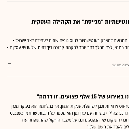
טישמיות "מגייסת" את הקהילה העסקית
התנועה למאבק באנטישמיות לגיוס גופים שונים לעמידה לצד ישראל •
וחד בת"א, לצד מהלך רחב יותר להקמת קבוצה בין־דתית של אנשי עסקים •
28.05.202
1 אלף פצועים. זו דרמה"
טראוס אחזקות וכבן לשושלת ענקית המזון, אך במלחמה הוא בעיקר מכהן
רגון נכי צה"ל • בשיחה עם ערן גפן הוא מספר על הגבות שהורמו כשנכנס
תגרי השיקום של הנפגעים וגם על משבר הריקול שהמשפחה עוד
ולים לאבד את השם שלנו"