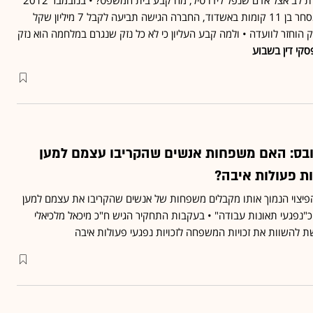
ביטוח לאומי לא הכיר במחלת לב אצל אדם שנפל לידו טיל, מה קבע בית המשפט? • בנובמבר 2012
נפל טיל ליד בניין מגורים ומסחר בן 11 קומות באשדוד, החברה הגישה תביעה לקבל 7 מיליון שקל
וש - וב-2022 התיק הוחזר לוועדה • ולמה קבע העליון כי לא כל נזק שנגרם במלחמה הוא נזק
בס: האם משפחות אנשים שהקריבו עצמם למען
ות פעולות איבה?
G חשף את הפיצוי הנמוך אותו מקבלים משפחות של אנשים שהקריבו את עצמם למען
"נפגעי תאונות עבודה" • בעקבות התחקיר הגיש ח"כ מיכאל מלכיאלי
להשוות את זכויות המשפחה לזכויות נפגעי פעולות איבה