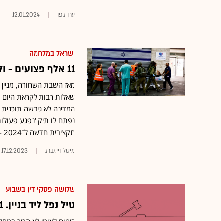
ערן גפן
12.01.2024
ישראל במלחמה
11 אלף פצועים - ולמדינה אין עדיין תוכנית מסודרת לשיקום
מאז השבת השחורה, מניין 
שאלות רבות לקראת היום ש
המדינה לא גיבשה תוכנית מ
נפתח לו תיק 'נפגע פעולות
תקציבית חדשה ל־2024 - זו פגיעה אנושה בנו"
מיטל וייזברג
17.12.2023
שלושה פסקי דין בשבוע
טיל נפל ליד בניין. 11 שנים אחרי, איזה פיצוי קיבלו הבעלים?