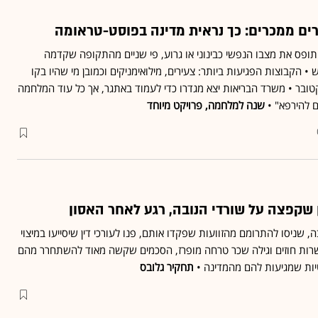
רים ממכרים: כך נראית מדינה בפוסט-טראומה
ופס את מצבו הנפשי כבינוני או גרוע, פי שניים מהתקופה שקדמה
 הקבוצות הפגיעות ביותר: צעירים, מילואימניקים וכמובן מי שהיו בקו
ם הראשון ב־7 באוקטובר • משרד הבריאות יצא מגדרו כדי לעמוד באתגר, אך כל עוד המלחמה
ם להירפא" •
שנה למלחמה, פרויקט מיוחד
 שקפצה על שורדי הנובה, רגע לאחר האסון
, שניסו להתרומם מהזוועות שפקדו אותם, פנו לעורכי דין שיסייעו במיצוי
עשרות חוזים וגילה שכר טרחה מופרז, הסכמים שקשה מאוד להשתחרר מהם
יות שמגיעות להם מהמדינה •
תחקיר גלובס