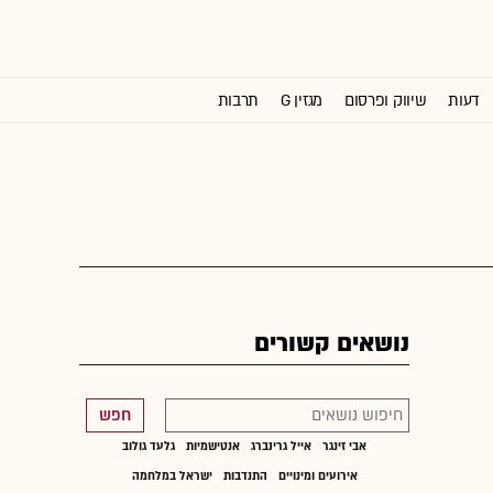
דעות
שיווק ופרסום
מגזין G
תרבות
וול סטריט ג'ורנל
נושאים קשורים
חפש
אבי זינגר
אייל גרינברג
אנטישמיות
גלעד גולוב
אירועים ומינויים
התנדבות
ישראל במלחמה