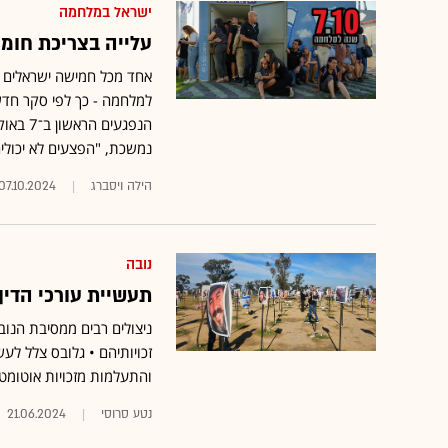
ישראל במלחמה
עלייה בצריכת חומ
אחד מכל חמישה ישראלים ת
למלחמה - כך לפי סקר חדש •
הנפגעי
נמשכת, "הפצעים לא יכולי
הילה ויסברג
07.10.2024
נובה
תעשיית עורכי הדין
ניצולים רבים ממסיבת הנובה
זכויותיהם • גלובס צלל ל
והתעלמות מזכויות אוטומט
נטע סרוסי
21.06.2024