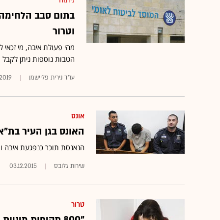
ניתוח
בתום סבב הלחימה: 
וטרור
מהי פעולת איבה, מי זכאי לפ
הטבות נוספות ניתן לקבל 
עו"ד נירית פליישמן
.2019
אונס
האונס בגן העיר בת"א
הנאנסת תוכר כנפגעת איבה ות
שירות גלובס
03.12.2015
טרור