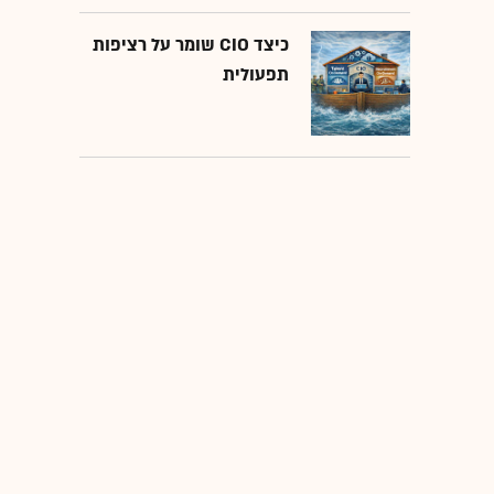
כיצד CIO שומר על רציפות
תפעולית