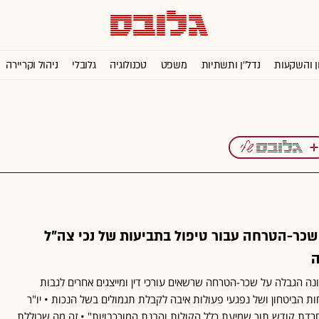
ן והשקעות
נדל''ן ותשתיות
משפט
טכנולוגיה
גלובלי
ניהול וקריירה
 שכר-הטרחה עבור טיפול בתביעות של נכי צה"ל
ה
 הגבלה על שכר-הטרחה שרשאים עורכי דין ומייצגים אחרים לגבות
ות הביטחון ושל נפגעי פעולות איבה לקבלת תגמולים בשל הנכות • יו"ר
חרדת קודש תוך שמיעת כלל הקולות והבנת המורכבויות" • זה מה שכוללת