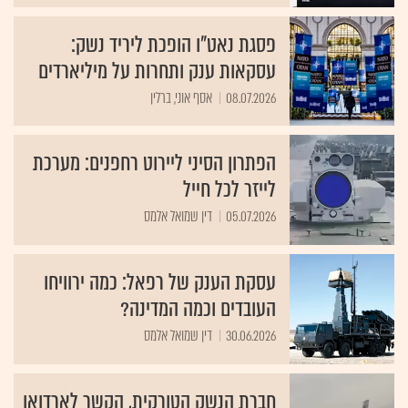
פסגת נאט"ו הופכת ליריד נשק:
עסקאות ענק ותחרות על מיליארדים
08.07.2026
אסף אוני, ברלין
הפתרון הסיני ליירוט רחפנים: מערכת
לייזר לכל חייל
05.07.2026
דין שמואל אלמס
עסקת הענק של רפאל: כמה ירוויחו
העובדים וכמה המדינה?
30.06.2026
דין שמואל אלמס
חברת הנשק הטורקית, הקשר לארדואן