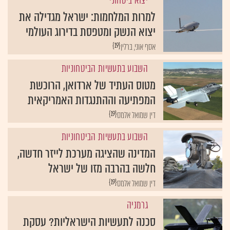
יצוא ביטחוני
למרות המלחמות: ישראל מגדילה את
יצוא הנשק ומטפסת בדירוג העולמי
{19}
אסף אוני, ברלין
השבוע בתעשיות הביטחוניות
מטוס העתיד של ארדואן, הרוכשת
המפתיעה וההתנגדות האמריקאית
{19}
דין שמואל אלמס
השבוע בתעשיות הביטחוניות
המדינה שהציגה מערכת לייזר חדשה,
חלשה בהרבה מזו של ישראל
{19}
דין שמואל אלמס
גרמניה
סכנה לתעשיות הישראליות? עסקת