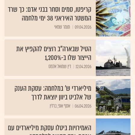
קריפטו, סמים וסחר בבני אדם: כך שרד
המשטר האיראני 38 ימי מלחמה
09.04.2026
תומר שמאי
הטיל שבארה"ב רוצים להקפיץ את
הייצור שלו ב-1,200%
12.04.2026
דין שמואל אלמס
מיליארדי ש' במלחמה: עסקת הענק
של אלביט ביוון יוצאת לדרך
06.04.2026
אסף אוני, ברלין
האמירויות ביטלו עסקת מיליארדים עם