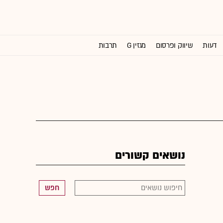
דעות
שיווק ופרסום
מגזין G
תרבות
וול סטריט ג'ורנל
נושאים קשורים
חפש