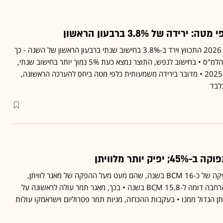
דה של 3.8% ברבעון הראשון
התמ"ג ברבעון הראשון של 2026 התכווץ וירד ב-3.8% בחישוב שנתי ברבעון הראשון של השנה - כך
עפ"י ההערכה השנייה של הלמ"ס • בחישוב לנפש, התוצר נמצא כעת 5% נמוך יותר בחישוב שנתי,
לעומת הרבעון האחרון של 2025 • מדובר בירידה משמעותית כלפי מטה ביחס להערכה הראשונה,
ק יותר מלוויתן
מאגר תמר צפוי להגיע להפקה של כ-16 BCM בשנה, שהם מעט מעל ההפקה של מאגר לוויתן,
שעלה לאחרונה בעקבות הרחבה דומה ל-15.8 BCM בשנה • בכך, מאגר תמר עולה לראשונה על
ן הגדול ממנו • בעקבות ההכרזה, מניות תמר פטרוליום וישראמקו עולות