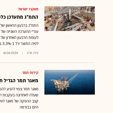
מאקרו ישראל
התמ"ג מתעדכן כלפי מטה: ירי
לפיה התוצר ירד ב-3.3% בלבד
עידן ארץ
16.06.2026
קידוח תמר
מאגר תמר הגדיל תפוקה ב-45%; יפי
קצב ההפקה של מאגר לווית
היום בבורסה