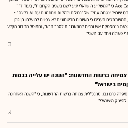
צנציפר מ־Ace Capital Partners כי "המשקיע הישראלי יגיע לשם בשנים הקרובות”, בעוד ד"ר
יהודית הוכרמן־פרומר מאונדס ישראל צפתה עתיד של "נחילים ולהקות מתוזמנים עם AI בקצה" •
המשתתפים העריכו כי האיומים הביטחוניים לא צפויים להיעלם: חן גולן
ן נמצאת ב"הפסקת אש זמנית להתארגנות לסבב הבא", וחמוטל מרידור מקלע
תף פעולה אחד עם השני"
 צמיחה ברשות החדשנות: "השנה יש עלייה בכמות
ים בישראל"
 של גלובס, סיפרה כרם נבו, סמנכ"לית צמיחה ברשות החדשנות, כי "השנה האחרונה
להייטק הישראלי"