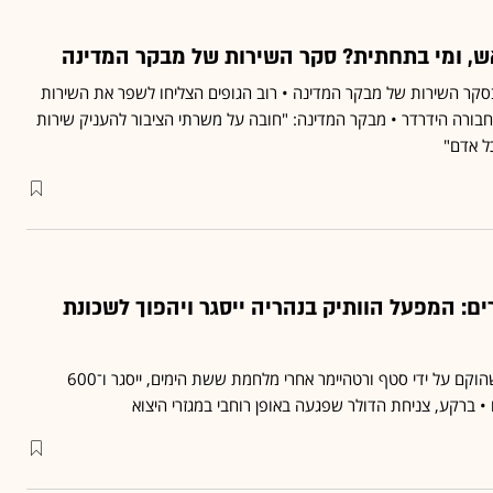
 ומי בתחתית? סקר השירות של מבקר המדינה
 בסקר השירות של מבקר המדינה • רוב הגופים הצליחו לשפר את השירות
ורה הידרדר • מבקר המדינה: "חובה על משרתי הציבור להעניק שירות
כל אדם"
טרים: המפעל הוותיק בנהריה ייסגר ויהפוך לשכונת
מפעל טכנולוגיית להבים, שהוקם על ידי סטף ורטהיימר אחרי מלחמת ששת הימים, ייסגר ו־600
• ברקע, צניחת הדולר שפגעה באופן רוחבי במגזרי היצוא