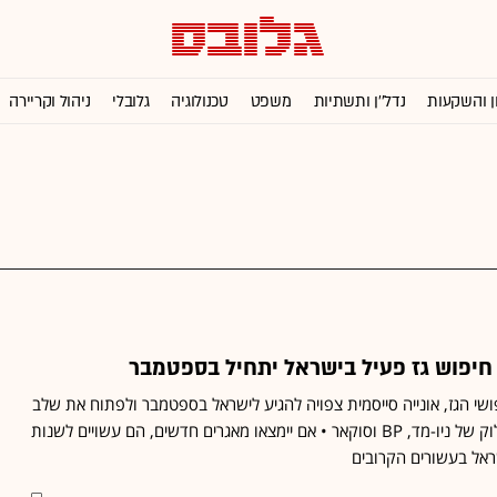
ן והשקעות
נדל''ן ותשתיות
משפט
טכנולוגיה
גלובלי
ניהול וקריירה
חיפוש גז פעיל בישראל יתחיל בספטמבר
ושי הגז, אונייה סייסמית צפויה להגיע לישראל בספטמבר ולפתוח את שלב
האקספלורציה הראשון בבלוק של ניו-מד, BP וסוקאר • אם יימצאו מאגרים חדשים, הם עשויים לשנות
אל בעשורים הקרובים