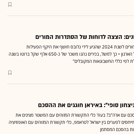
נים: הצצה לדוחות של הסתדרות המורים
דוח כספי של הסתדרות המורים לשנת 2024 שהגיע לידי גלובס חושף את היקף הפעילות
וההתנהלות התקציבית של הארגון • כך למשל, בכירים נהנו משכר של כ-650 אלף שקל ברוטו בשנה
ת לפי כללי החשבונאות המקובלים"
יצחון סופי": באיראן חוגגים את ההסכם
סכם עם ארה"ב? בעוד כלי התקשורת המזוהים עם המשטר מציגים את
יחסים לפערים בין ישראל לטראמפ, כלי תקשורת המזוהים עם האופוזיציה
ות בהסכם המסתמן