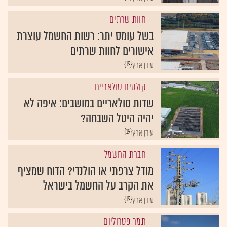
חוות שרתים
בשל עומס יתר: רשות החשמל עוצרת
אישורים לחוות שרתים
{19}
עידן ארץ
קולטים סולאריים
שדות סולאריים במושבים: איפה לא
יהיה היטל השבחה?
{19}
עידן ארץ
חברת החשמל
מודל צרפתי או הולנדי? הדוח שמציף
את הקרב על החשמל בישראל
{19}
עידן ארץ
תמר פטרוליום