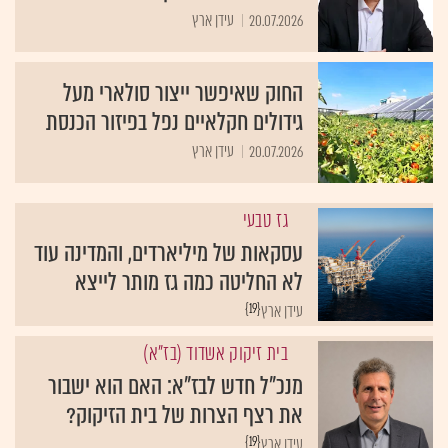
20.07.2026
עידן ארץ
החוק שאיפשר ייצור סולארי מעל
גידולים חקלאיים נפל בפיזור הכנסת
20.07.2026
עידן ארץ
גז טבעי
עסקאות של מיליארדים, והמדינה עוד
לא החליטה כמה גז מותר לייצא
{19}
עידן ארץ
בית זיקוק אשדוד (בז"א)
מנכ"ל חדש לבז"א: האם הוא ישבור
את רצף הצרות של בית הזיקוק?
{19}
עידן ארץ