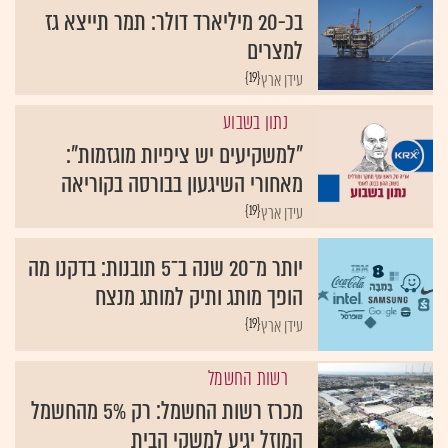
בכ-20 מיליארד דולר: תמר תייצא גז
למצרים
{19}
עידן ארץ
נתון בשבוע
"למשקיעים יש ציפיות מוגזמות":
מאחורי השיגעון בבורסה בקוריאה
{19}
עידן ארץ
יותר מ־20 שנה ב־5 תובנות: בדקנו מה
הופך מותג ותיק למותג מנצח
{19}
עידן ארץ
רשות החשמל
מכרז רשות החשמל: רק 5% מהחשמל
המוזל יגיע למשקי הבית