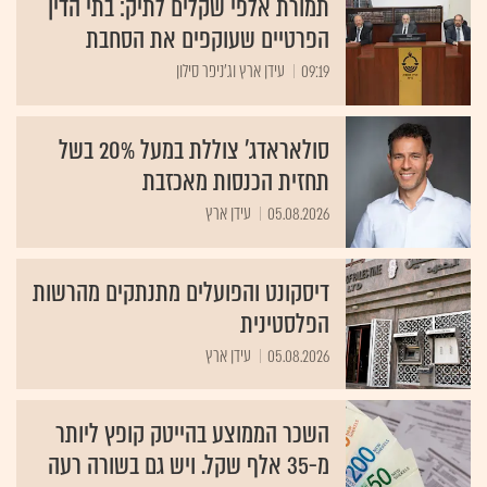
תמורת אלפי שקלים לתיק: בתי הדין
הפרטיים שעוקפים את הסחבת
09:19
עידן ארץ וג'ניפר סילון
סולאראדג' צוללת במעל 20% בשל
תחזית הכנסות מאכזבת
05.08.2026
עידן ארץ
דיסקונט והפועלים מתנתקים מהרשות
הפלסטינית
05.08.2026
עידן ארץ
השכר הממוצע בהייטק קופץ ליותר
מ-35 אלף שקל. ויש גם בשורה רעה