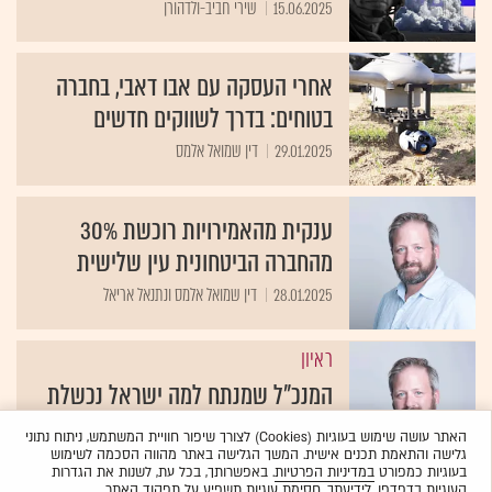
15.06.2025
שירי חביב-ולדהורן
אחרי העסקה עם אבו דאבי, בחברה
בטוחים: בדרך לשווקים חדשים
29.01.2025
דין שמואל אלמס
ענקית מהאמירויות רוכשת 30%
מהחברה הביטחונית עין שלישית
28.01.2025
דין שמואל אלמס ונתנאל אריאל
ראיון
המנכ"ל שמנתח למה ישראל נכשלת
מול איום הכטב"מים
האתר עושה שימוש בעוגיות (Cookies) לצורך שיפור חוויית המשתמש, ניתוח נתוני
גלישה והתאמת תכנים אישית. המשך הגלישה באתר מהווה הסכמה לשימוש
21.10.2024
אסף גלעד ודין שמואל אלמס
בעוגיות כמפורט
במדיניות הפרטיות
. באפשרותך, בכל עת, לשנות את הגדרות
העוגיות בדפדפן. לידיעתך, חסימת עוגיות תשפיע על תפקוד האתר.