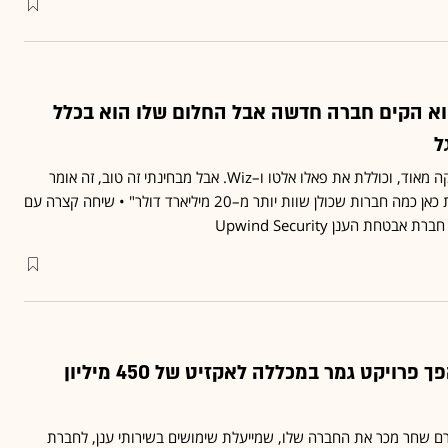
וא הקים חברה חדשה אבל החלום שלו הוא בכלל
ל
"התחרות בתחום שלנו חזקה מאוד, וכוללת את פאלו אלטו ו–Wiz. אבל מבחינתי זה טוב, זה אומר
שהתחום גדל ויכולות להיות כאן כמה חברות שכולן שוות יותר מ–20 מיליארד דולר" • שיחה קצרה עם
טחת הענן Upwind Security
הכירו את היזם שהפך פרויקט גמר במכללה לאקזיט של 450 מיליון
ם שחר מכר את החברה שלו, שמייעלת שימושים בשירותי ענן, לחברת