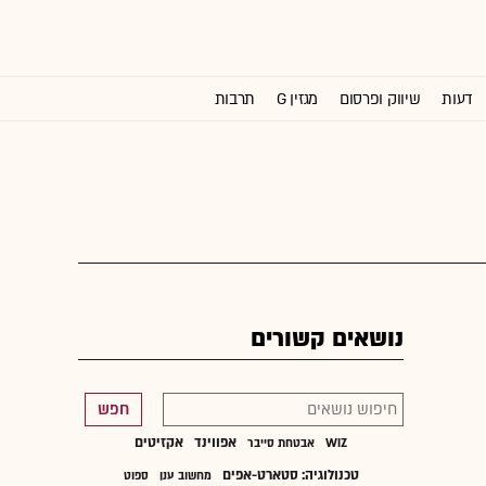
דעות
שיווק ופרסום
מגזין G
תרבות
וול סטריט ג'ורנל
נושאים קשורים
חפש
אפווינד
אקזיטים
WIZ
אבטחת סייבר
טכנולוגיה: סטארט-אפים
מחשוב ענן
ספוט