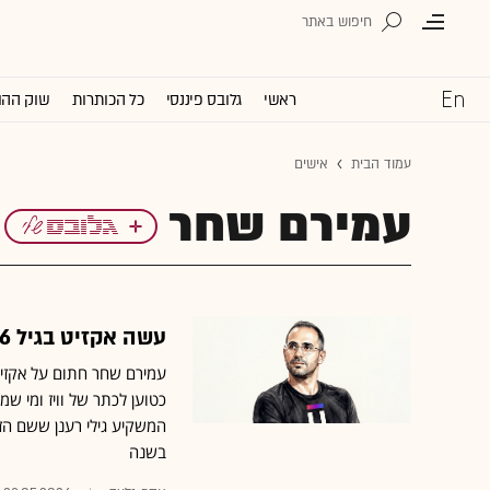
ראשי
גלובס פיננסי
כל הכותרות
שוק ההו
עמוד הבית
אישים
עמירם שחר
עשה אקזיט בגיל 16 ומרוויח עשרות מיליונים מהוואקום של וויז
כטוען לכתר של וויז ומי שמ
בשנה