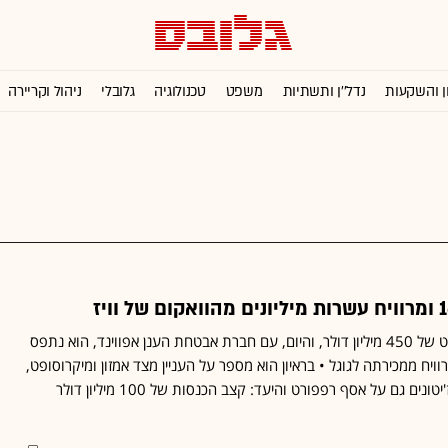
ן והשקעות
נדל''ן ותשתיות
משפט
טכנולוגיה
גלובלי
ניהול וקריירה
עמירם שחר חתום על אקזיט של 450 מיליון דולר, והיום, עם חברת אבטחת הענן אפווינד, הוא נתפס
רוויח ממכירתה לגוגל • בראיון הוא מספר על העניין מצד אמזון ומיקרוסופט,
המשקיע גילי רענן ששם הז'יטונים גם על אסף רפפורט והיעד: קצב הכנסות של 100 מיליון דולר