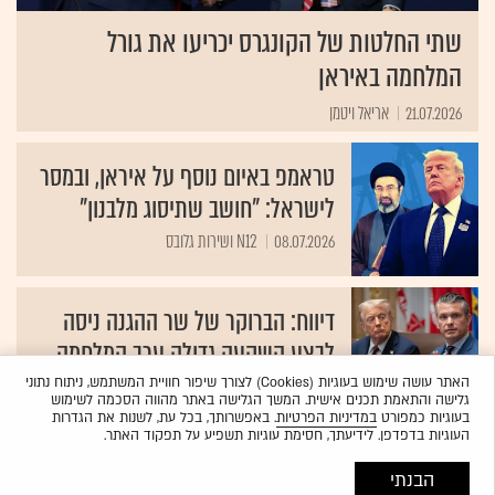
שתי החלטות של הקונגרס יכריעו את גורל
המלחמה באיראן
21.07.2026
אריאל ויטמן
טראמפ באיום נוסף על איראן, ובמסר
לישראל: "חושב שתיסוג מלבנון"
08.07.2026
N12 ושירות גלובס
דיווח: הברוקר של שר ההגנה ניסה
לבצע השקעה גדולה ערב המלחמה
31.03.2026
שירות גלובס
האתר עושה שימוש בעוגיות (Cookies) לצורך שיפור חוויית המשתמש, ניתוח נתוני
גלישה והתאמת תכנים אישית. המשך הגלישה באתר מהווה הסכמה לשימוש
בעוגיות כמפורט
במדיניות הפרטיות
. באפשרותך, בכל עת, לשנות את הגדרות
העוגיות בדפדפן. לידיעתך, חסימת עוגיות תשפיע על תפקוד האתר.
הבנתי