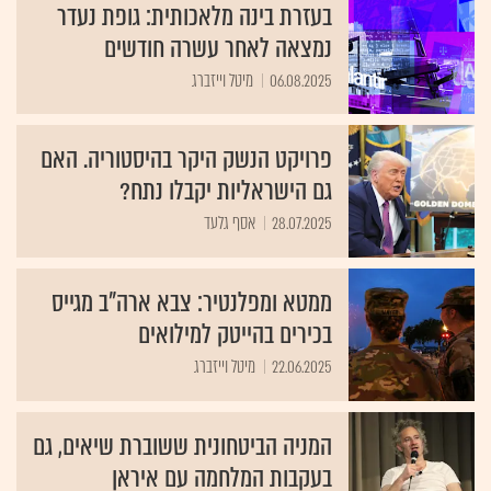
בעזרת בינה מלאכותית: גופת נעדר
נמצאה לאחר עשרה חודשים
06.08.2025
מיטל וייזברג
פרויקט הנשק היקר בהיסטוריה. האם
גם הישראליות יקבלו נתח?
28.07.2025
אסף גלעד
ממטא ומפלנטיר: צבא ארה"ב מגייס
בכירים בהייטק למילואים
22.06.2025
מיטל וייזברג
המניה הביטחונית ששוברת שיאים, גם
בעקבות המלחמה עם איראן