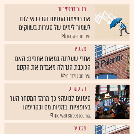
מניות דפנסיביות
את רשימת המניות הזו כדאי לכם
לשמור לימים של סערות בשווקים
{19}
שירי חביב-ולדהורן
פלנטיר
אחרי שעלתה במאות אחוזים: האם
הכוכבת הגדולה מאבדת את הקסם
{19}
שירי חביב ולדהורן
וול סטריט
סימנים לבועה? כך מרמז המסחר הער
באופציות, במניות מם ובקריפטו
{19}
The Wall Street Journal
פלנטיר