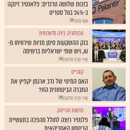
בזכות שלושה טרנדים: פלאנטיר זינקה
ב-24% בוול סטריט
{19}
אסף גלעד
טכנולוגיה: בינה מלאכותית
בנק ההשקעות סימן מניות שירוויחו מ-
AI, ויש שתי ישראליות ברשימה
{19}
שירי חביב-ולדהורן
קוגנייט
האם המינוי של נדב ארגמן יקפיץ את
החברה הביטחונית הזו?
{19}
שירי חביב-ולדהורן
חדשות ההייטק
פלנטיר רוצה לחולל מהפכה בתעשיית
הביטחון האמריקאית