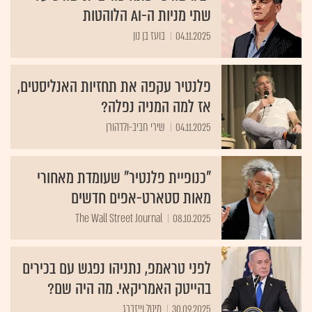
שתי מניות ה-AI הלוהטות
04.11.2025
בועז בן נון
פלנטיר עקפה את תחזיות האנליסטים,
אז למה המניה נפלה?
04.11.2025
שירי חביב-ולדהורן
"כנופיית פלנטיר" שעומדת מאחורי
מאות סטארט-אפים חדשים
The Wall Street Journal
08.10.2025
לפני טראמפ, נתניהו נפגש עם בכירים
בהייטק האמריקאי. מה היה שם?
30.09.2025
מיטל וייזברג