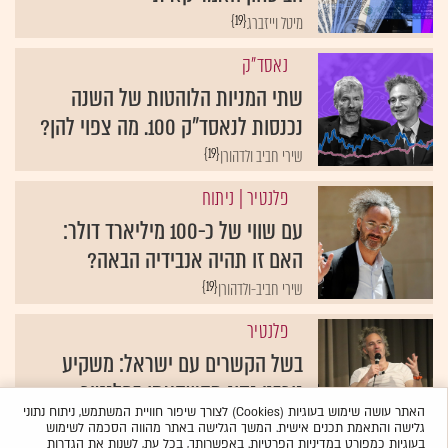
{19}
מיטל וייזברג
נאסד"ק
שתי המניות הלוהטות של השנה
נכנסות לנאסד"ק 100. מה צפוי להן?
{19}
שירי חביב ולדהורן
פלנטיר
| ניתוח
עם שווי של כ-100 מיליארד דולר:
האם זו תהיה אנבידיה הבאה?
{19}
שירי חביב-ולדהורן
פלנטיר
בשל הקשרים עם ישראל: משקיע
נורבגי נסוג מהשקעתו בפלנטיר
האתר עושה שימוש בעוגיות (Cookies) לצורך שיפור חוויית המשתמש, ניתוח נתוני
{19}
אסף גלעד
גלישה והתאמת תכנים אישית. המשך הגלישה באתר מהווה הסכמה לשימוש
בעוגיות כמפורט
במדיניות הפרטיות
. באפשרותך, בכל עת, לשנות את הגדרות