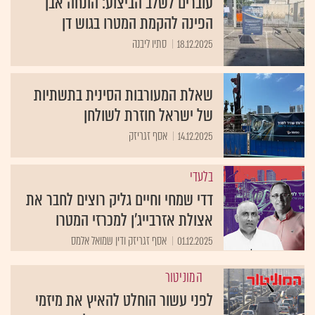
עוברים לשלב הביצוע: הונחה אבן
הפינה להקמת המטרו בגוש דן
18.12.2025
סתיו ליבנה
שאלת המעורבות הסינית בתשתיות
של ישראל חוזרת לשולחן
14.12.2025
אסף זגריזק
בלעדי
דדי שמחי וחיים גליק רוצים לחבר את
אצולת אזרבייג'ן למכרזי המטרו
01.12.2025
אסף זגריזק ודין שמואל אלמס
המוניטור
לפני עשור הוחלט להאיץ את מיזמי