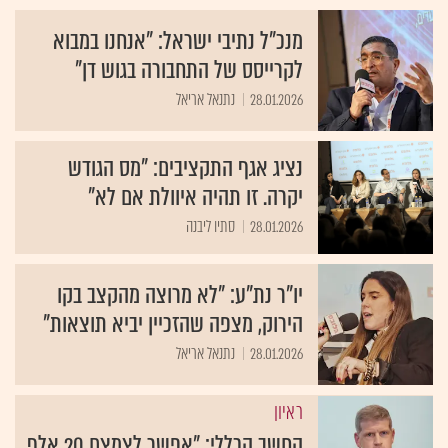
מנכ"ל נתיבי ישראל: "אנחנו במבוא
לקרייסס של התחבורה בגוש דן"
28.01.2026
נתנאל אריאל
נציג אגף התקציבים: "מס הגודש
יקרה. זו תהיה איוולת אם לא"
28.01.2026
סתיו ליבנה
יו"ר נת"ע: "לא מרוצה מהקצב בקו
הירוק, מצפה שהזכיין יביא תוצאות"
28.01.2026
נתנאל אריאל
ראיון
החשב הכללי: "אפשר לצמצם 20 אלף