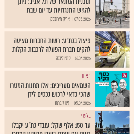
תוכנית המתאר של תל אביב: ניתן
להגיש התנגדויות עד יום שבת
07.05.2026
אריק מירובסקי
פיצול בנת”ע: רשות החברות מציעה
להקים חברת הפעלה לרכבות הקלות
16.04.2026
סתיו ליבנה
ראיון
השמאים מעריכים: אלו תחנות המטרו
שהכי כדאי לרכוש נכסים לידן
05.04.2026
גיא ליברמן
בלעדי
עד 150 אלף שקל: עובדי נת"ע יקבלו
בונוס אם יעמדו ביעדי פרויקט המטרו