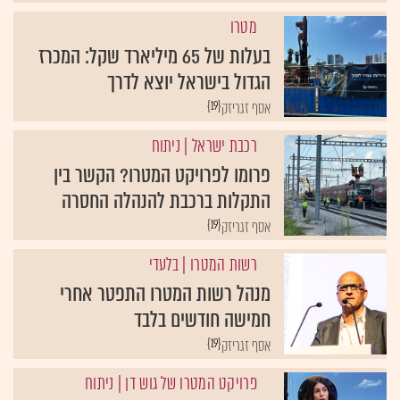
מטרו
בעלות של 65 מיליארד שקל: המכרז
הגדול בישראל יוצא לדרך
{19}
אסף זגריזק
רכבת ישראל
| ניתוח
פרומו לפרויקט המטרו? הקשר בין
התקלות ברכבת להנהלה החסרה
{19}
אסף זגריזק
רשות המטרו
| בלעדי
מנהל רשות המטרו התפטר אחרי
חמישה חודשים בלבד
{19}
אסף זגריזק
פרויקט המטרו של גוש דן
| ניתוח