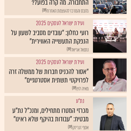
התחבורה. מה קרה בפועל?
{19}
גלובס והמרכז להעצמת האזרח
ועידת ישראל לעסקים 2025
רועי כחלון: "עובדים מסביב לשעון על
הנפקת התעשייה האווירית"
{19}
נתנאל אריאל
ועידת ישראל לעסקים 2025
"אסור להכניס חברות של ממשלה זרה
לפרויקטי תשתית אסטרטגיים"
{19}
מאיה לוין
נת"ע
מכרזי המטרו מתחילים, ומנכ"ל נת"ע
מבטיח: "עבודות בהיקף שלא ראינו"
{19}
אסף זגריזק