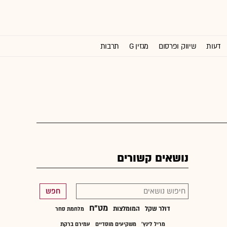
דעות
שיווק ופרסום
מגזין G
תרבות
וול סטריט ג'ורנל
נושאים קשורים
חפש
מט"ח
דולר שקל
המומלצות
מלחמת סחר
מריל לינץ'
משקיעים מוסדיים
עמירם ברקת