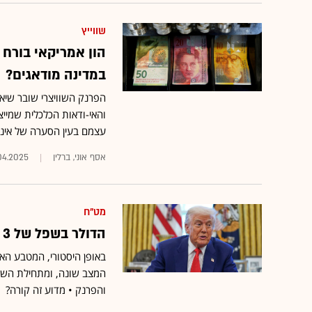
שווייץ
הון אמריקאי בורח 
במדינה מודאגים?
הפרנק השוויצרי שובר שיאי
והאי-ודאות הכלכלית שמיי
עצמם בעין הסערה של אינ
אסף אוני, ברלין
04.2025
מט"ח
הדולר בשפל של 3 שנים, והאג"ח בירידה. לאן עוברים המשקיעים?
באופן היסטורי, המטבע ה
והפרנק • מדוע זה קורה?