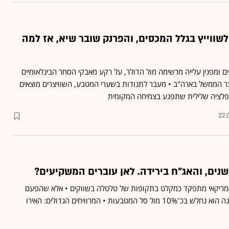
לשווייץ בגלל המכסים, והפרנק שובר שיא, אז למה
ם ומפגין עלייה מרשימה מול הדולר, על רקע מאבקי הסחר הבינלאומיים
צר הממשל בארה"ב • מעבר לתנודות בשערי המטבע, השוויצרים מוצאים
פלציה שלילית שתפגע בצמיחה המקומית
22.
אמריקאי מתפקד כמקלט בתקופות של טלטלה בשווקים • אלא שהפעם
המצב שונה, ומתחילת השנה הוא נחלש בכ־10% מול סל המטבעות • המרוויחים הגדולים: האירו