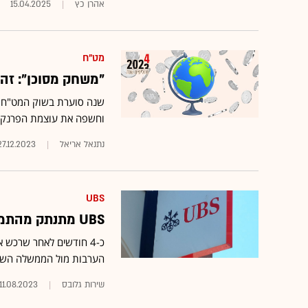
אהרן כץ
15.04.2025
מט"ח
"משחק מסוכן": זה
שנה סוערת בשוק המט"ח ה
וחשפה את עוצמת הפרנק ה
נתנאל אריאל
27.12.2023
UBS
UBS מתנתק מהתמיכה הכלכלית של הממשלה השוויצרית
הערבות מול הממשלה השווי
שירות גלובס
11.08.2023