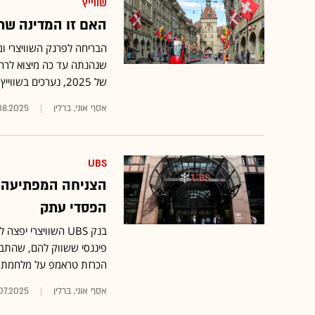
שווייץ
האם זו המדינה שת
הבריחה לפרנק השוויצרי ו
שנהנתה עד כה מיצוא לרחב
של 2025, נערכים בשווייץ לחזור לריבית שלילית
אסף אוני, ברלין
08.2025
UBS
הצניחה המפתיעה ב
הפסדי עתק
בנק UBS השוויצרי
פיננסי ששווק להם, שהתב
הכרזת טראמפ על מלחמת סחר
אסף אוני, ברלין
.07.2025