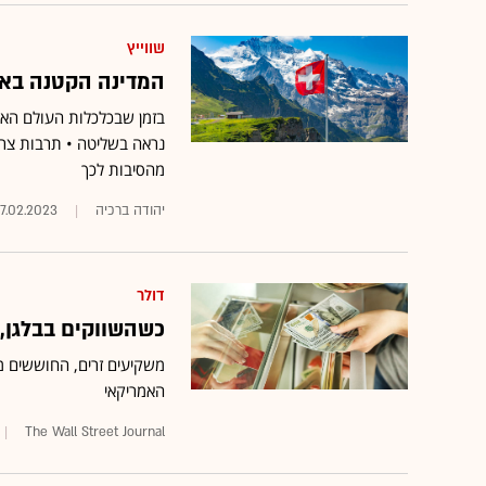
שווייץ
המדינה הקטנה באי
בזמן שבכלכלות העולם האי
נראה בשליטה • תרבות צרי
מהסיבות לכך
יהודה ברכיה
7.02.2023
דולר
כשהשווקים בבלגן, 
משקיעים זרים, החוששים מ
האמריקאי
The Wall Street Journal