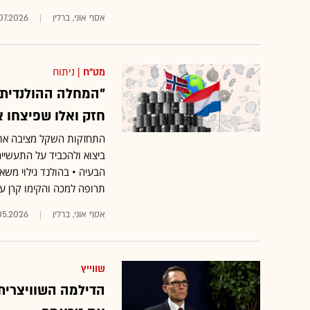
אסף אוני, ברלין
07.2026
מט"ח
| ניתוח
"המחלה ההולנדית"
חזק ואלו שפיצחו 
התחזקות השקל מציבה את ה
ביצוא ולהכביד על התעשי
הבעיה • בהולנד גילוי מש
תרופה למכה והקימו קרן עו
אסף אוני, ברלין
.05.2026
שווייץ
הדילמה השוויצרית: