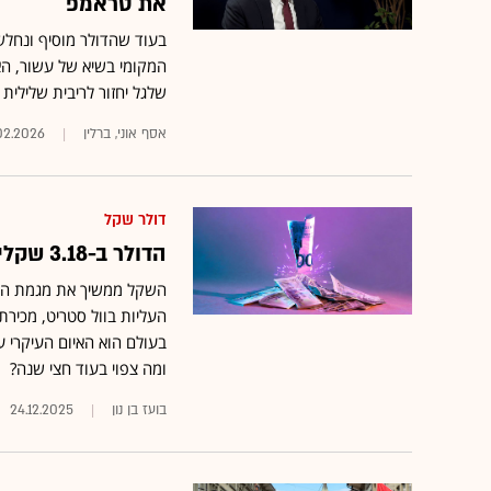
את טראמפ
בעוד שהדולר מוסיף ונחלש,
המקומי בשיא של עשור, הא
שלגל יחזור לריבית שלילית
אסף אוני, ברלין
02.2026
דולר שקל
הדולר ב-3.18 שקלים ובשפל של קרוב ל-4 שנים. אלו הסיבות
השקל ממשיך את מגמת ההת
העליות בוול סטריט, מכירת
ומה צפוי בעוד חצי שנה?
בועז בן נון
24.12.2025