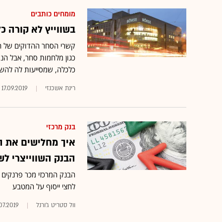
מומחים כותבים
בשווייץ לא קורה כ
קשרי הסחר ההדוקים של המ
כגון מלחמות סחר, אבל הנ
כלכלה, שמסייעות לה להשיג
רינת אשכנזי
17.09.2019
בנק מרכזי
איך מחלישים את ה
הבנק השווייצרי לש
הבנק המרכזי מכר פרנקים 
לחצי ייסוף על המטבע
וול סטריט ג'ורנל
.07.2019