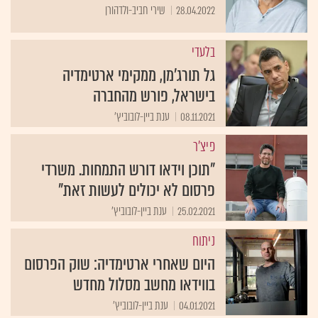
28.04.2022
שירי חביב-ולדהורן
בלעדי
גל תורג'מן, ממקימי ארטימדיה
בישראל, פורש מהחברה
08.11.2021
ענת ביין-לובוביץ'
פיצ'ר
"תוכן וידאו דורש התמחות. משרדי
פרסום לא יכולים לעשות זאת"
25.02.2021
ענת ביין-לובוביץ'
ניתוח
היום שאחרי ארטימדיה: שוק הפרסום
בווידאו מחשב מסלול מחדש
04.01.2021
ענת ביין-לובוביץ'