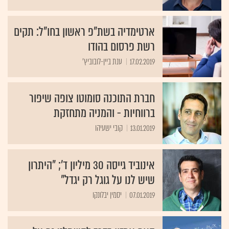
ארטימדיה בשת"פ ראשון בחו"ל: תקים
רשת פרסום בהודו
17.02.2019
ענת ביין-לובוביץ'
חברת התוכנה סומוטו צופה שיפור
ברווחיות - והמניה מתחזקת
13.01.2019
קובי ישעיהו
אינוביד גייסה 30 מיליון ד'; "היתרון
שיש לנו על גוגל רק יגדל"
07.01.2019
יסמין יבלונקו