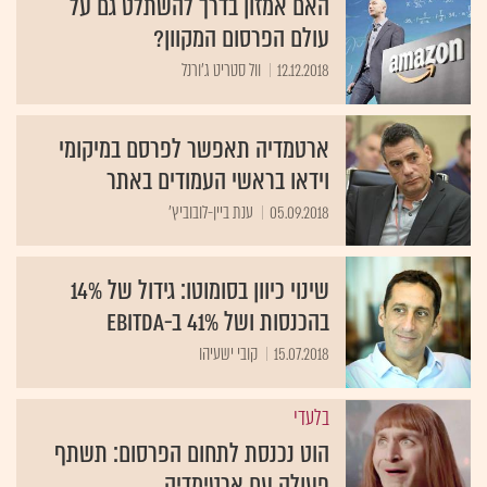
האם אמזון בדרך להשתלט גם על
עולם הפרסום המקוון?
12.12.2018
וול סטריט ג'ורנל
ארטמדיה תאפשר לפרסם במיקומי
וידאו בראשי העמודים באתר
05.09.2018
ענת ביין-לובוביץ'
שינוי כיוון בסומוטו: גידול של 14%
בהכנסות ושל 41% ב-EBITDA
15.07.2018
קובי ישעיהו
בלעדי
הוט נכנסת לתחום הפרסום: תשתף
פעולה עם ארטימדיה