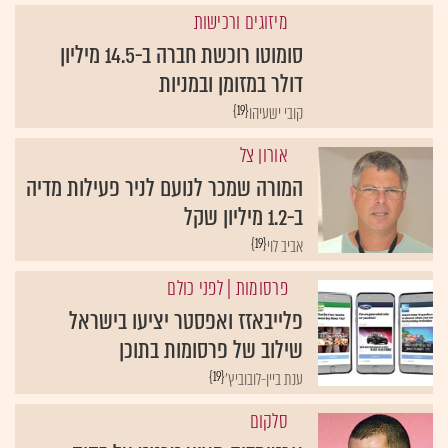
מיזוגים ורכישות
סומוטו רוכשת חברה ב-14.5 מיליון
דולר במזומן ובמניות
{19}
קובי ישעיהו
אורון צל
המורה שמכר לנועם לניר פעילות מדיה
ב-1.2 מיליון שקל
{19}
אביב לוי
פרסומות
| לפני כולם
פלייבאזז ואפסטר יציעו בישראל
שילוב של פרסומות בתוכן
{19}
ענת ביין-לובוביץ'
סלקום