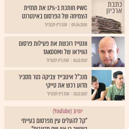
PwC חותכת ב-17% את תחזית
הצמיחה של הפרסום באינטרנט
05.04.2018
ענת ביין-לובוביץ'
וונטייז רוכשת את פעילות פרסום
הווידאו של Takoomi
06.12.2017
ענת ביין-לובוביץ'
מנכ"ל אינובייד צביקה נטר מסביר
מדוע רכש את טייקי
01.12.2017
ענת ביין-לובוביץ'
יוטיוב (YouTube)
"קל להעלים עין מפרסום בעייתי