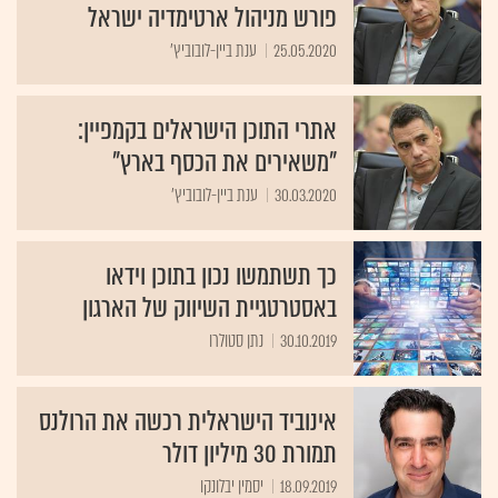
פורש מניהול ארטימדיה ישראל
25.05.2020
ענת ביין-לובוביץ'
אתרי התוכן הישראלים בקמפיין:
"משאירים את הכסף בארץ"
30.03.2020
ענת ביין-לובוביץ'
כך תשתמשו נכון בתוכן וידאו
באסטרטגיית השיווק של הארגון
30.10.2019
נתן סטולרו
אינוביד הישראלית רכשה את הרולנס
תמורת 30 מיליון דולר
18.09.2019
יסמין יבלונקו