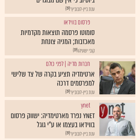
ביוטיוב כי אין שם מבוגרים"
{19}
ענת ביין-לובוביץ'
פרסום בווידאו
סומוטו פרסמה תוצאות מקדמיות
מאכזבות; המניה צונחת
{19}
קובי ישעיהו
חברות מדיה
| לפני כולם
ארטימדיה תציע בקרה של צד שלישי
למפרסמים דרכה
{19}
ענת ביין-לובוביץ'
ynet
ynet נפרד מארטימדיה: ישווק פרסום
בווידאו בעצמו או ע"י גוגל
{19}
ענת ביין-לובוביץ'