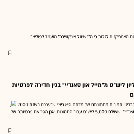
 האמריקנית לגלות כי ה"נשיונל אינקוויירר" מועמד לפוליצר
ה תובעת 5 מיליון ליש"ט מ"מייל און סאנדיי" בגין חדירה לפרטיות
ם
יטי תמונות מחתונתם של מדונה וגיא ריצ'י שנערכה בשנת 2000
ביהמ"ש פסק כי "מייל און סאנדיי", ששילם 5,000 ליש"ט עבור התמונות, אכן הפר את פרטיותה של