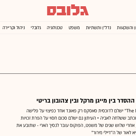
ן והשקעות
נדל''ן ותשתיות
משפט
טכנולוגיה
גלובלי
ניהול וקריירה
הסדר בין מייגן מרקל ובין צהובון בריטי
העיתון "The Mail on Sunday" ישלם לדוכסית סאסקס רק פאונד אחד כפיצוי על פלישה
תב ששלחה לאביה • העיתון גם ישלם סכום חסוי על הפרת זכויות
, אחרי שלוש שנים של משפט, הפוקוס עובר לנסיך הארי - שתובע את