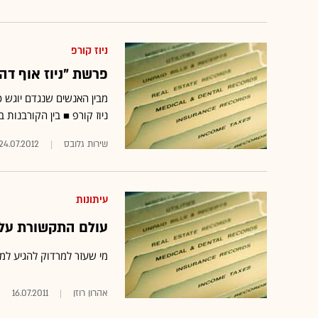
ניוז קורפ
פרשת "ניוז אוף דה וורלד": 8 יועמדו לדין; 
מבין האנשים שנגדם יוגש 
ניוז קורפ ■ בין הקורבנות ב
שירות גלובס
24.07.2012
עיתונות
עולם התקשורת על-
מי שעזר למרדוק להגיע למע
אהרון רוזן
16.07.2011