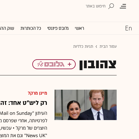
ראשי
גלובס פיננסי
כל הכותרות
שוק ההו
עמוד הבית
תגיות כלליות
צהובון
מייגן מרקל
רק ליש"ט אחד: זה ה
לפרטיותה, אחרי שפרסם מכ
היוצרים של מרקל • עכשיו
"News UK" וגם את המוציא לאור של ה"דיילי מירור"