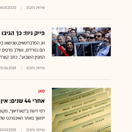
שירות גלובס
06.01.2022
פייק ניוז: כך הגיב
הם נפרדים, ושילב פרטים 
המגזין השבוע", כתב קוצ'ר
שירות גלובס
20.06.2019
סאן
אחרי 44 שנים: אין צילומי נשים ערומות בעמ' 3 של "הסאן"
לפי דיווח ב"גארדיאן", מק
יימשך באתר האינטרנט של
שירות גלובס
20.01.2015