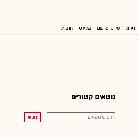
דעות
שיווק ופרסום
מגזין G
תרבות
וול סטריט ג'ורנל
נושאים קשורים
חפש